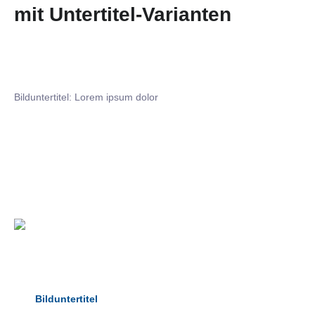
mit Untertitel-Varianten
Bilduntertitel: Lorem ipsum dolor
Bilduntertitel: Lorem ipsum dolor
Bild­unter­titel Hervorgehoben
als Text Element
Bilduntertitel