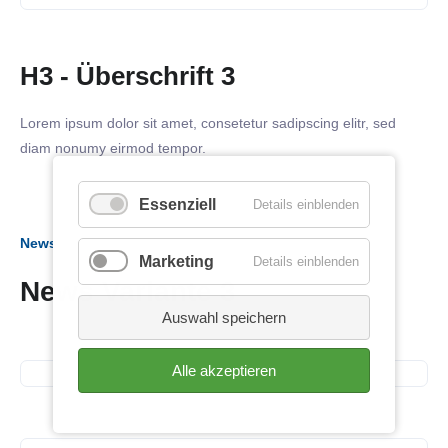
H3 - Überschrift 3
Lorem ipsum dolor sit amet, consetetur sadipscing elitr, sed
diam nonumy eirmod tempor.
Essenziell
Details einblenden
News
Marketing
Details einblenden
News Variante 3
09. Juli 2026
Auswahl speichern
SiNN Summer Network
Alle akzeptieren
25. Juni 2026
Business Frühstück
24. Juni 2026