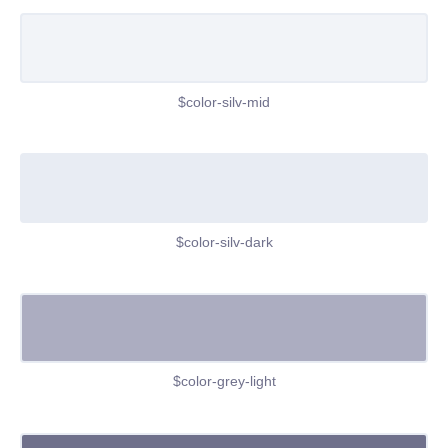
$color-silv-mid
$color-silv-dark
$color-grey-light