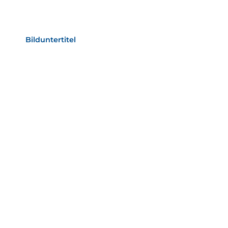
Bild­unter­titel Hervorgehoben
als Text Element
Bilduntertitel
als Text Element
Bild­unter­titel
als Text Element