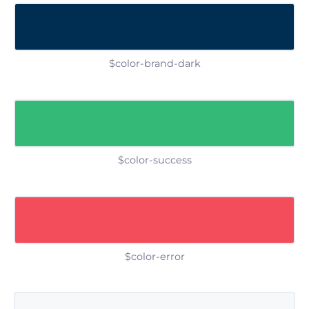
$color-brand-dark
$color-success
$color-error