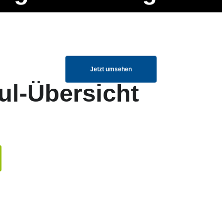
ng Manager, SEO Spezialist oder fürs eigene Projekt – auch ohne HTML
Navigation
Home
Über uns
Mitglieder
Elemente ganz einfach angepasst und kombiniert werden.
überspringen
Jetzt umsehen
ul-Übersicht