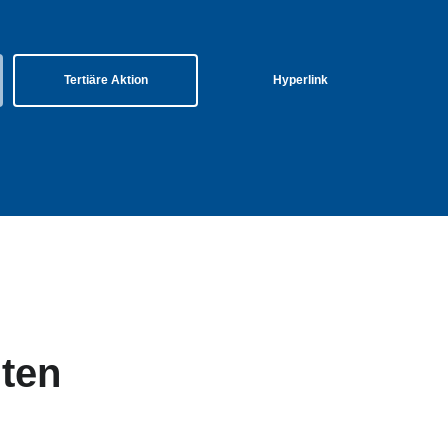
Tertiäre Aktion
Hyperlink
nten
tertitel: Lorem ipsum dolor