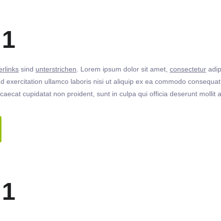
 1
rlinks
sind
unterstrichen
. Lorem ipsum dolor sit amet,
consectetur
adip
 exercitation ullamco laboris nisi ut aliquip ex ea commodo consequat. 
ccaecat cupidatat non proident, sunt in culpa qui officia deserunt molli
 1