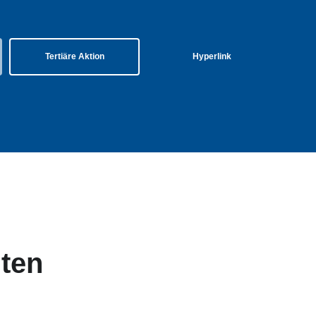
Tertiäre Aktion
Hyperlink
nten
tertitel: Lorem ipsum dolor