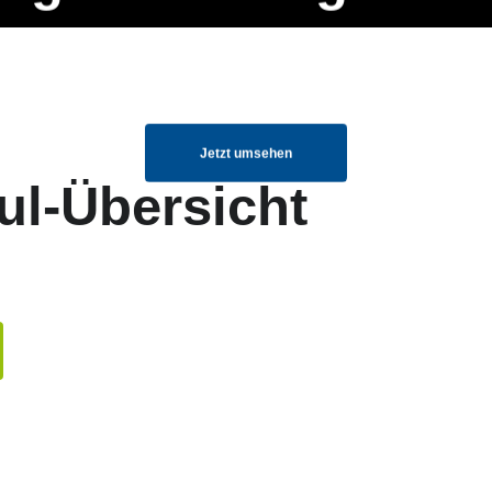
ng Manager, SEO Spezialist oder fürs eigene Projekt – auch ohne HTML
Navigation
Home
Über uns
Mitglieder
Elemente ganz einfach angepasst und kombiniert werden.
überspringen
Jetzt umsehen
ul-Übersicht