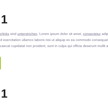
 1
rlinks
sind
unterstrichen
. Lorem ipsum dolor sit amet,
consectetur
adip
 exercitation ullamco laboris nisi ut aliquip ex ea commodo consequat. 
ccaecat cupidatat non proident, sunt in culpa qui officia deserunt molli
 1