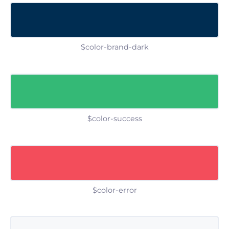
$color-brand-dark
$color-success
$color-error