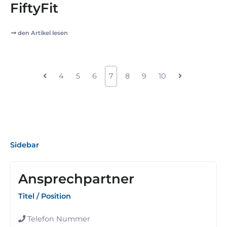
FiftyFit
den Artikel lesen
4
5
6
7
8
9
10
Sidebar
Ansprechpartner
Titel / Position
Telefon Nummer