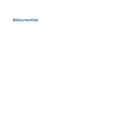
Bild­unter­titel Hervorgehoben
als Text Element
Bilduntertitel
als Text Element
Bild­unter­titel
als Text Element