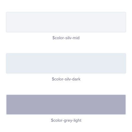
$color-silv-mid
$color-silv-dark
$color-grey-light