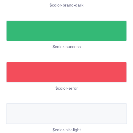
$color-brand-dark
$color-success
$color-error
$color-silv-light