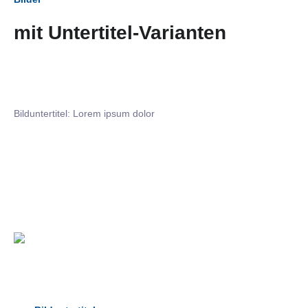
mit Untertitel-Varianten
Bilduntertitel: Lorem ipsum dolor
Bilduntertitel: Lorem ipsum dolor
Bild­unter­titel Hervorgehoben
als Text Element