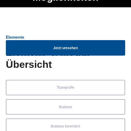
Ob Entwickler, Marketing Manager, SEO Spezialist oder fürs
Menü
eigene Projekt – auch ohne HTML Kenntnisse können alle
Elemente ganz einfach angepasst und kombiniert werden.
Elemente
Jetzt umsehen
Element- & Modul-
Übersicht
Typografie
Buttons
Buttons Invertiert