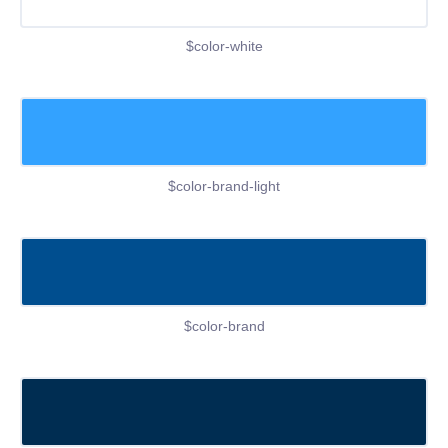
$color-white
$color-brand-light
$color-brand