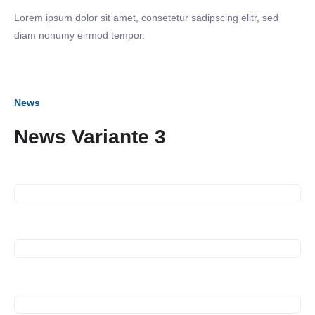
Lorem ipsum dolor sit amet, consetetur sadipscing elitr, sed
diam nonumy eirmod tempor.
News
06. Dezember 2023
News Variante 3
Gespräch mit Herrn Dr.
Sebastian Schäfer MdB
23. November 2023
Business Frühstück bei
FiftyFit
28. September 2023
SiNN-Seminar Sicherheit im
Unternehmen
20. September 2023