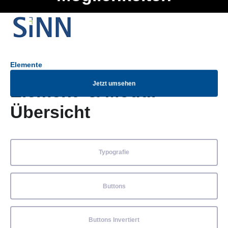
Ob Entwickler, Marketing Manager, SEO Spezialist oder fürs
Menü
eigene Projekt – auch ohne HTML Kenntnisse können alle
Elemente ganz einfach angepasst und kombiniert werden.
Elemente
Jetzt umsehen
Element- & Modul-
Übersicht
Typografie
Buttons
Buttons Invertiert