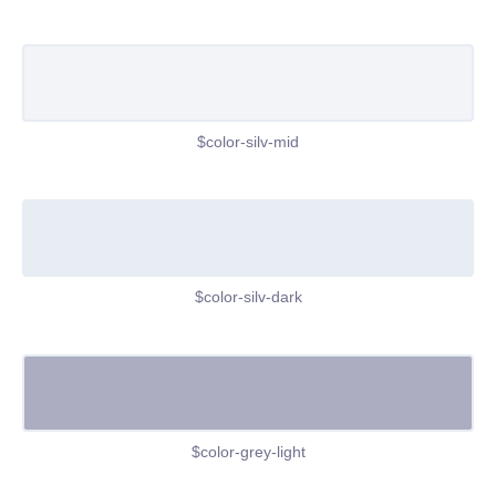
$color-silv-mid
$color-silv-dark
$color-grey-light