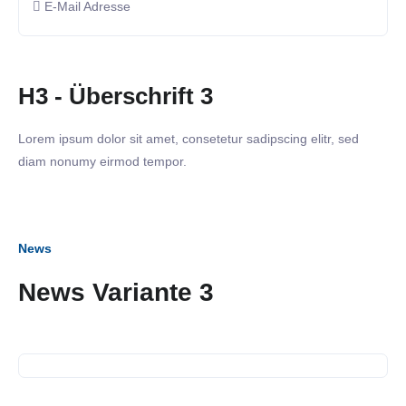
E-Mail Adresse
H3 - Überschrift 3
Lorem ipsum dolor sit amet, consetetur sadipscing elitr, sed
diam nonumy eirmod tempor.
News
News Variante 3
04. März 2024
Azubi Knigge Seminar
02. März 2024
SiNN organisiert: