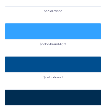
$color-white
$color-brand-light
$color-brand