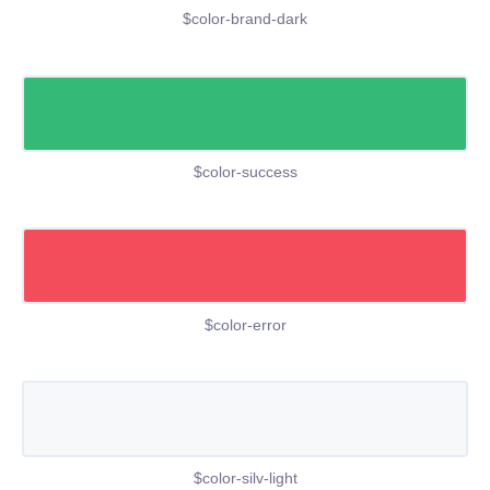
$color-brand-dark
$color-success
$color-error
$color-silv-light