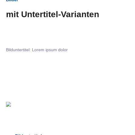
mit Untertitel-Varianten
Bilduntertitel: Lorem ipsum dolor
Bilduntertitel: Lorem ipsum dolor
Bild­unter­titel Hervorgehoben
als Text Element