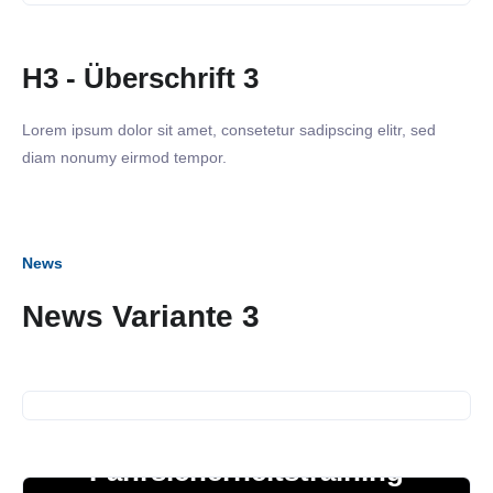
H3 - Überschrift 3
Lorem ipsum dolor sit amet, consetetur sadipscing elitr, sed
diam nonumy eirmod tempor.
News
News Variante 3
04. März 2024
Azubi Knigge Seminar
02. März 2024
SiNN organisiert:
Fahrsicherheitstraining
21. Februar 2024