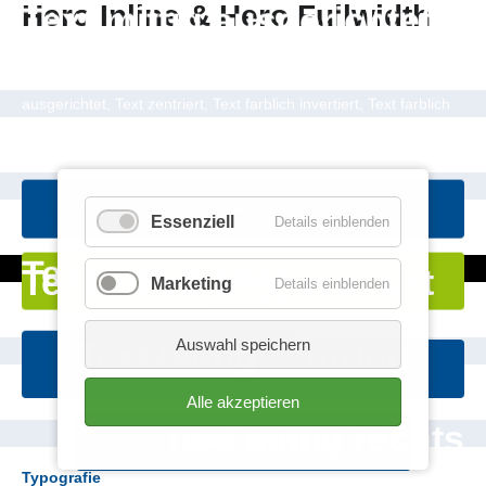
Hero Inline & Hero Fullwidth
Text mittig ausgerichtet
Verfügbare Optionen:
Text links ausgerichtet, Text rechts
ausgerichtet, Text zentriert, Text farblich invertiert, Text farblich
hinterlegt, Hintergrund abgedunkelt
Primäre Aktion
Typografie
Essenziell
Details einblenden
Typografie
Text mittig links
Text unten ausgerichtet
Sekundäre Aktion
Marketing
Details einblenden
Typografie
Text mittig zentriert
Auswahl speichern
Primäre Aktion
Primäre Aktion
Typografie
Alle akzeptieren
Text mittig rechts
Primäre Aktion
Typografie