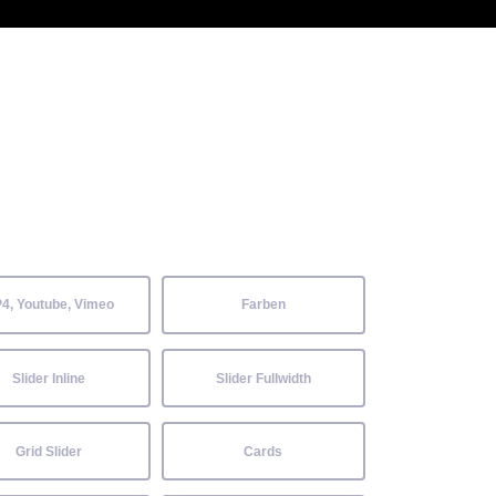
 Kenntnisse können alle
Aktuelles
Neckarwiesenfest
Kontakt
4, Youtube, Vimeo
Farben
Slider Inline
Slider Fullwidth
Grid Slider
Cards