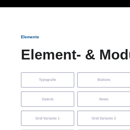
Ob Entwickler, Marketi
Elemente
Element- & Mod
Typografie
Buttons
Galerie
News
Grid Variante 1
Grid Variante 2