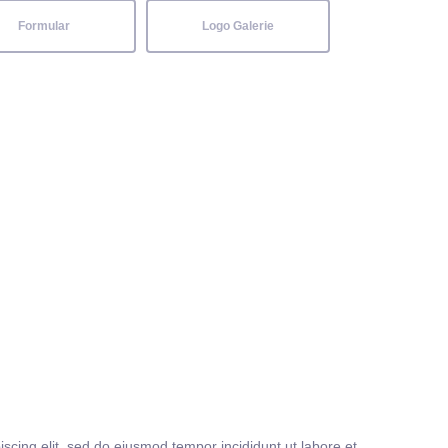
Formular
Logo Galerie
iscing elit, sed do eiusmod tempor incididunt ut labore et