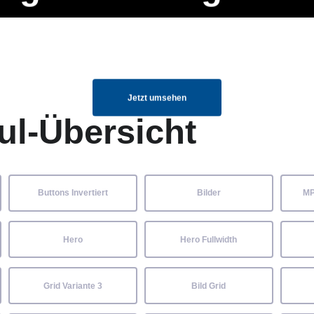
ng Manager, SEO Spezialist oder fürs eigene Projekt – auch ohne HTML
Navigation
Home
Über uns
Mitglieder
Elemente ganz einfach angepasst und kombiniert werden.
überspringen
Jetzt umsehen
ul-Übersicht
Buttons Invertiert
Bilder
MP
Hero
Hero Fullwidth
Grid Variante 3
Bild Grid