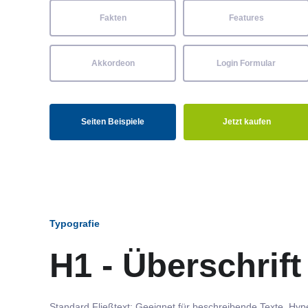
Fakten
Features
Akkordeon
Login Formular
Seiten Beispiele
Jetzt kaufen
Typografie
H1 - Überschrift
Standard Fließtext: Geeignet für beschreibende Texte.
Hype