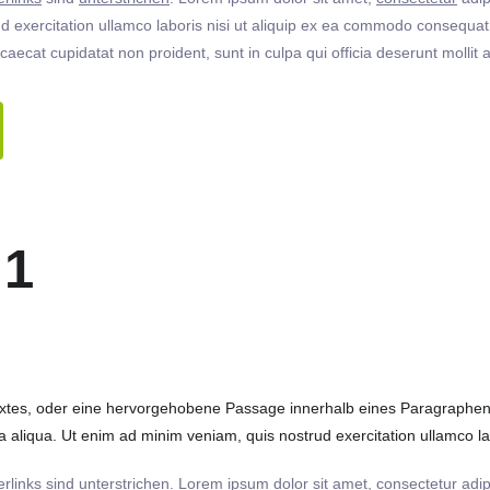
 exercitation ullamco laboris nisi ut aliquip ex ea commodo consequat. 
ccaecat cupidatat non proident, sunt in culpa qui officia deserunt molli
 1
extes, oder eine hervorgehobene Passage innerhalb eines Paragraphen. 
 aliqua. Ut enim ad minim veniam, quis nostrud exercitation ullamco labo
rlinks
sind
unterstrichen
. Lorem ipsum dolor sit amet,
consectetur
adip