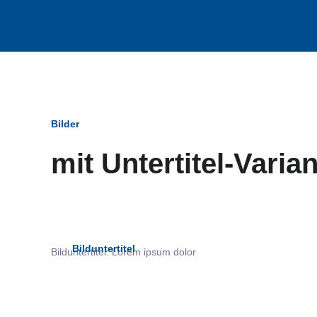
Bilder
mit Untertitel-Varia
Bildun
Bilduntertitel
Bilduntertitel: Lorem ipsum dolor
als Text Element