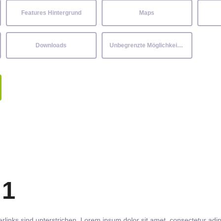
Features Hintergrund
Maps
Downloads
Unbegrenzte Möglichkeiten
 1
rlinks
sind
unterstrichen
. Lorem ipsum dolor sit amet,
consectetur
adip