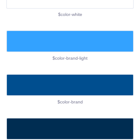
$color-white
$color-brand-light
$color-brand