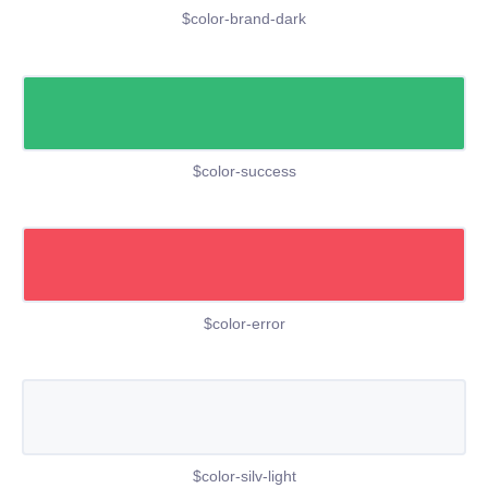
$color-brand-dark
$color-success
$color-error
$color-silv-light