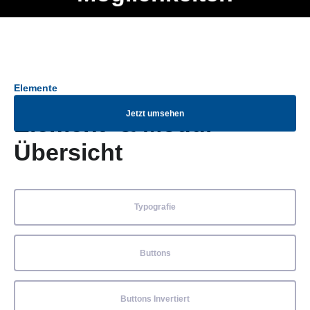
Ob Entwickler, Marketing Manager, SEO Spezialist oder fürs
Menü
eigene Projekt – auch ohne HTML Kenntnisse können alle
Elemente ganz einfach angepasst und kombiniert werden.
Elemente
Jetzt umsehen
Element- & Modul-
Übersicht
Typografie
Buttons
Buttons Invertiert