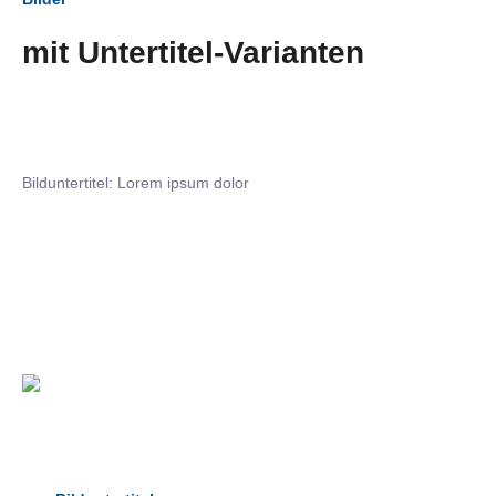
mit Untertitel-Varianten
Bilduntertitel: Lorem ipsum dolor
Bilduntertitel: Lorem ipsum dolor
Bild­unter­titel Hervorgehoben
als Text Element