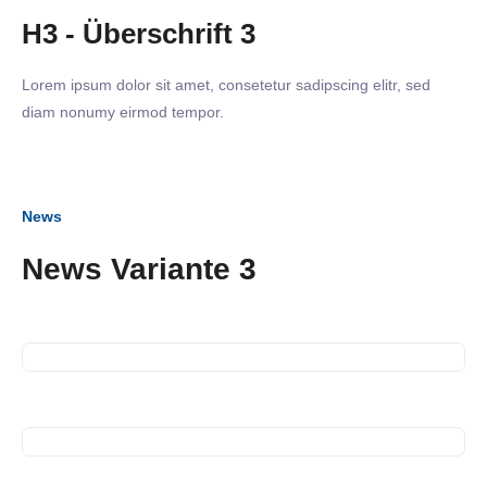
H3 - Überschrift 3
Lorem ipsum dolor sit amet, consetetur sadipscing elitr, sed
diam nonumy eirmod tempor.
News
News Variante 3
12. Juli 2023
SiNN Summer Network
12. Juli 2023
Spendenübergabe
14. Juni 2023