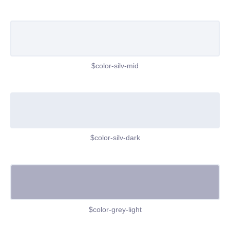
$color-silv-mid
$color-silv-dark
$color-grey-light