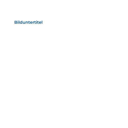
Bild­unter­titel Hervorgehoben
als Text Element
Bilduntertitel
als Text Element
Bild­unter­titel
als Text Element