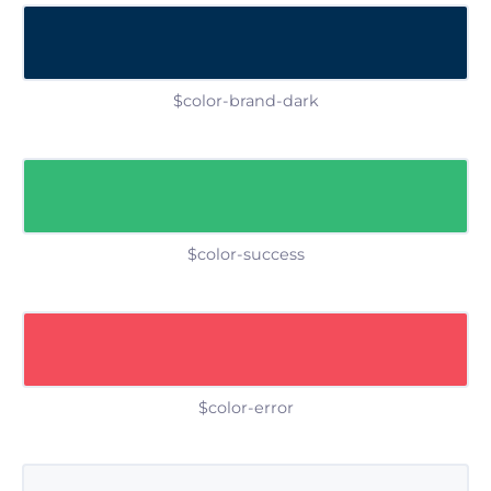
$color-brand-dark
$color-success
$color-error