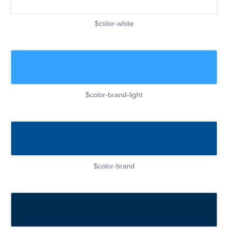
$color-white
$color-brand-light
$color-brand