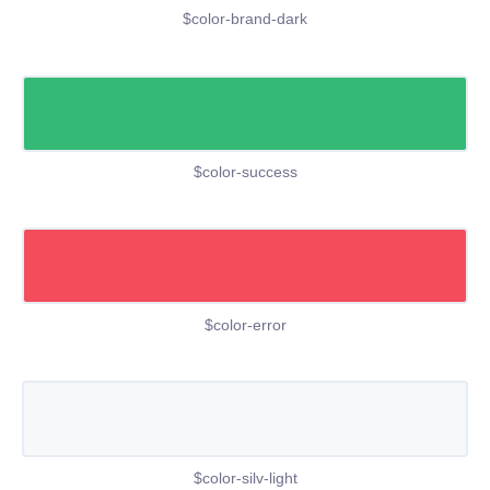
$color-brand-dark
$color-success
$color-error
$color-silv-light