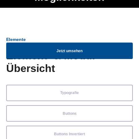
Ob Entwickler, Marketing Manager, SEO Spezialist oder fürs
Menü
eigene Projekt – auch ohne HTML Kenntnisse können alle
Elemente ganz einfach angepasst und kombiniert werden.
Elemente
Jetzt umsehen
Element- & Modul-
Übersicht
Typografie
Buttons
Buttons Invertiert