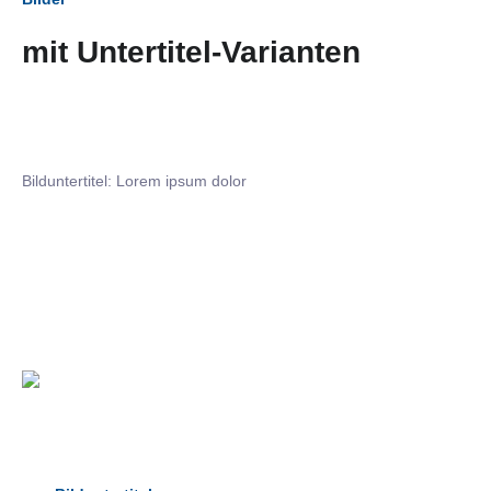
mit Untertitel-Varianten
Bilduntertitel: Lorem ipsum dolor
Bilduntertitel: Lorem ipsum dolor
Bild­unter­titel Hervorgehoben
als Text Element