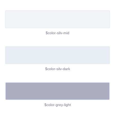
$color-silv-mid
$color-silv-dark
$color-grey-light