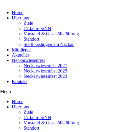
Navigation
Home
überspringen
Über uns
Ziele
15 Jahre SiNN
Vorstand & Geschäftsführung
Standort
Stadt Esslingen am Neckar
Mitglieder
Aktuelles
Neckarwiesenfest
Neckarwiesenfest 2027
Neckarwiesenfest 2025
Neckarwiesenfest 2023
Kontakt
Menü
Navigation
Home
überspringen
Über uns
Ziele
15 Jahre SiNN
Vorstand & Geschäftsführung
Standort