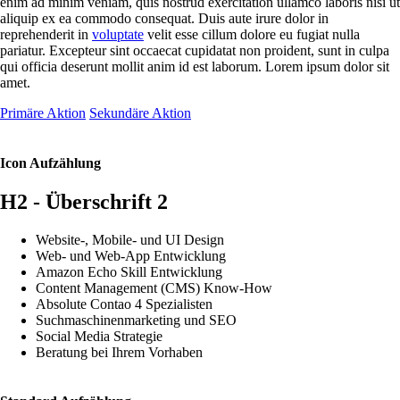
enim ad minim veniam, quis nostrud exercitation ullamco laboris nisi ut
aliquip ex ea commodo consequat. Duis aute irure dolor in
reprehenderit in
voluptate
velit esse cillum dolore eu fugiat nulla
pariatur. Excepteur sint occaecat cupidatat non proident, sunt in culpa
qui officia deserunt mollit anim id est laborum. Lorem ipsum dolor sit
amet.
Primäre Aktion
Sekundäre Aktion
Icon Aufzählung
H2 - Überschrift 2
Website-, Mobile- und UI Design
Web- und Web-App Entwicklung
Amazon Echo Skill Entwicklung
Content Management (CMS) Know-How
Absolute Contao 4 Spezialisten
Suchmaschinenmarketing und SEO
Social Media Strategie
Beratung bei Ihrem Vorhaben