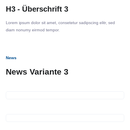
H3 - Überschrift 3
Lorem ipsum dolor sit amet, consetetur sadipscing elitr, sed
diam nonumy eirmod tempor.
News
News Variante 3
18. März 2025
Netzwerkabend
11. März 2025
Strategie Workshop
01. Januar 2025