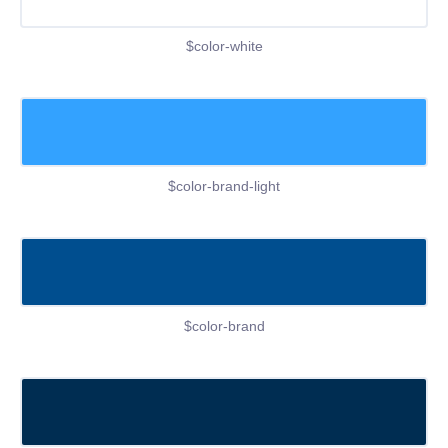
$color-white
$color-brand-light
$color-brand