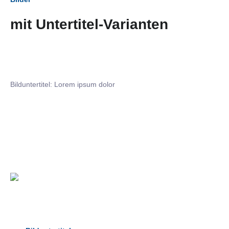
mit Untertitel-Varianten
Bilduntertitel: Lorem ipsum dolor
Bilduntertitel: Lorem ipsum dolor
Bild­unter­titel Hervorgehoben
als Text Element