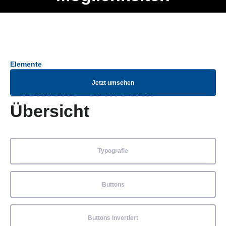
Ob Entwickler, Marketing Manager, SEO Spezialist oder fürs
Menü
eigene Projekt – auch ohne HTML Kenntnisse können alle
Elemente ganz einfach angepasst und kombiniert werden.
Elemente
Jetzt umsehen
Element- & Modul-
Übersicht
Typografie
Buttons
Buttons Invertiert