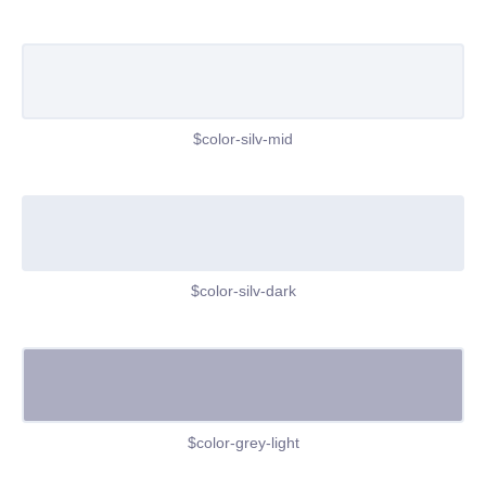
$color-silv-mid
$color-silv-dark
$color-grey-light