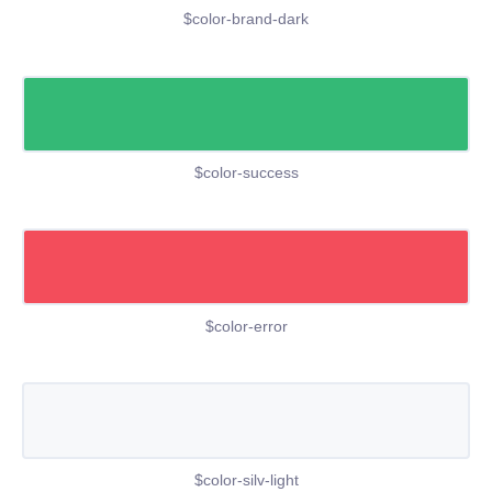
$color-brand-dark
$color-success
$color-error
$color-silv-light