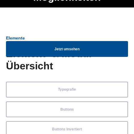
Ob Entwickler, Marketing Manager, SEO Spezialist oder fürs
Menü
eigene Projekt – auch ohne HTML Kenntnisse können alle
Elemente ganz einfach angepasst und kombiniert werden.
Elemente
Jetzt umsehen
Element- & Modul-
Übersicht
Typografie
Buttons
Buttons Invertiert