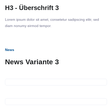
H3 - Überschrift 3
Lorem ipsum dolor sit amet, consetetur sadipscing elitr, sed
diam nonumy eirmod tempor.
News
News Variante 3
12. Juli 2023
SiNN Summer Network
12. Juli 2023
Spendenübergabe
14. Juni 2023