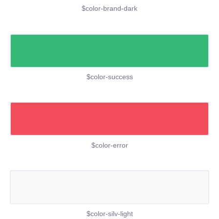
$color-brand-dark
$color-success
$color-error
$color-silv-light