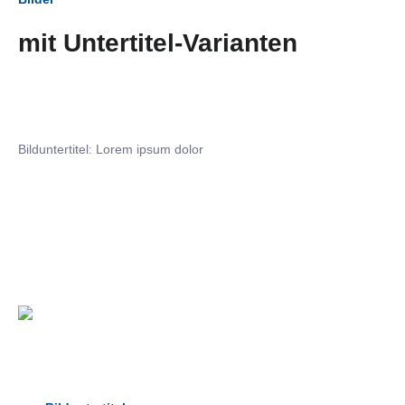
mit Untertitel-Varianten
Bilduntertitel: Lorem ipsum dolor
Bilduntertitel: Lorem ipsum dolor
Bild­unter­titel Hervorgehoben
als Text Element