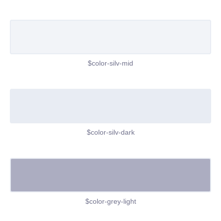
$color-silv-mid
$color-silv-dark
$color-grey-light