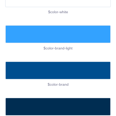
$color-white
$color-brand-light
$color-brand