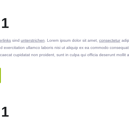
 1
rlinks
sind
unterstrichen
. Lorem ipsum dolor sit amet,
consectetur
adip
 exercitation ullamco laboris nisi ut aliquip ex ea commodo consequat. 
ccaecat cupidatat non proident, sunt in culpa qui officia deserunt molli
 1