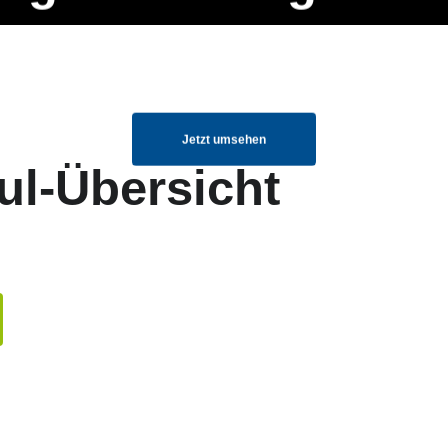
ng Manager, SEO Spezialist oder fürs eigene Projekt – auch ohne HTML
Navigation
Home
Über uns
Mitglieder
Elemente ganz einfach angepasst und kombiniert werden.
überspringen
Jetzt umsehen
ul-Übersicht