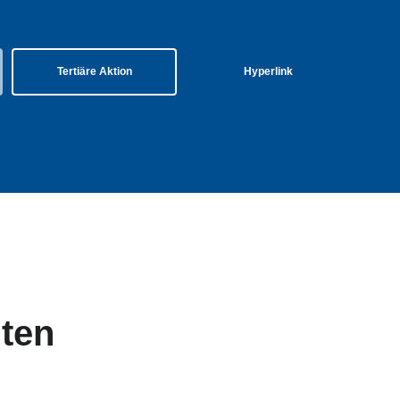
Tertiäre Aktion
Hyperlink
nten
tertitel: Lorem ipsum dolor