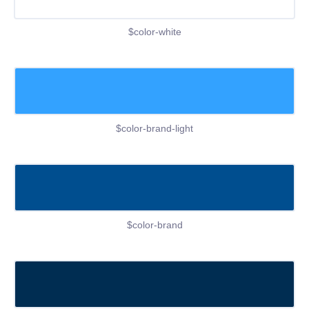
$color-white
$color-brand-light
$color-brand