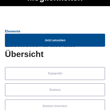
Ob Entwickler, Marketing Manager, SEO Spezialist oder fürs
Menü
eigene Projekt – auch ohne HTML Kenntnisse können alle
Elemente ganz einfach angepasst und kombiniert werden.
Elemente
Jetzt umsehen
Element- & Modul-
Übersicht
Typografie
Buttons
Buttons Invertiert