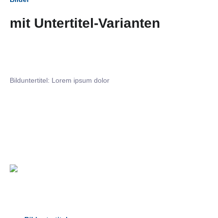
mit Untertitel-Varianten
Bilduntertitel: Lorem ipsum dolor
Bilduntertitel: Lorem ipsum dolor
Bild­unter­titel Hervorgehoben
als Text Element