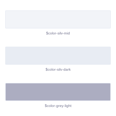
$color-silv-mid
$color-silv-dark
$color-grey-light