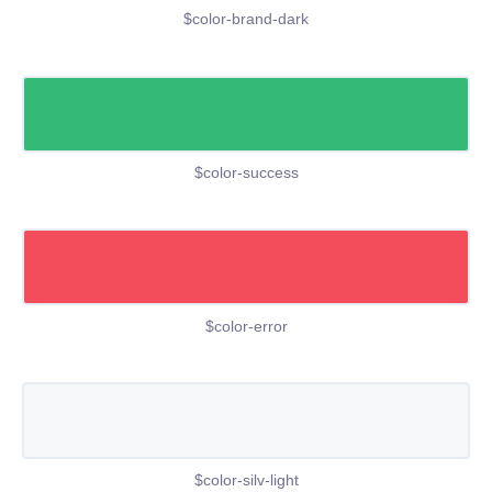
$color-brand-dark
$color-success
$color-error
$color-silv-light