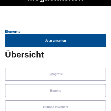
Ob Entwickler, Marketing Manager, SEO Spezialist oder fürs
Menü
eigene Projekt – auch ohne HTML Kenntnisse können alle
Elemente ganz einfach angepasst und kombiniert werden.
Elemente
Jetzt umsehen
Element- & Modul-
Übersicht
Typografie
Buttons
Buttons Invertiert