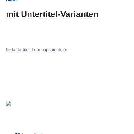
mit Untertitel-Varianten
Bilduntertitel: Lorem ipsum dolor
Bilduntertitel: Lorem ipsum dolor
Bild­unter­titel Hervorgehoben
als Text Element