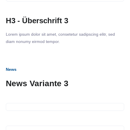
H3 - Überschrift 3
Lorem ipsum dolor sit amet, consetetur sadipscing elitr, sed
diam nonumy eirmod tempor.
News
News Variante 3
16. September 2026
Business Frühstück
13. Juli 2026
Spendenübergabe