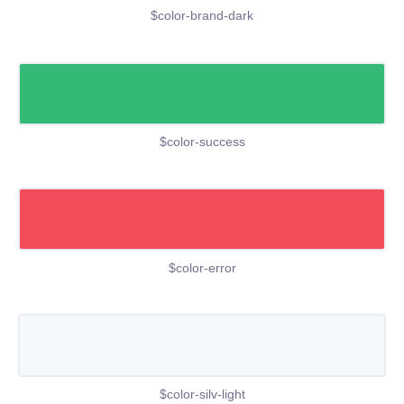
$color-brand-dark
$color-success
$color-error
$color-silv-light