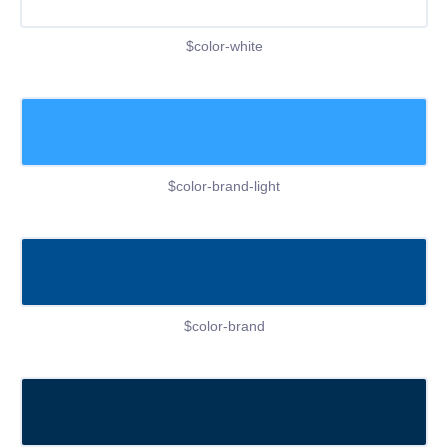
$color-white
$color-brand-light
$color-brand