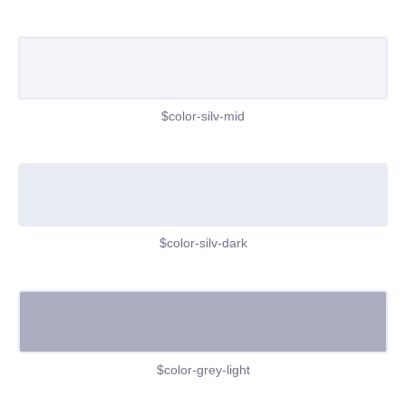
$color-silv-mid
$color-silv-dark
$color-grey-light