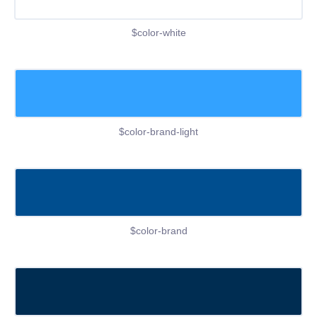
$color-white
$color-brand-light
$color-brand