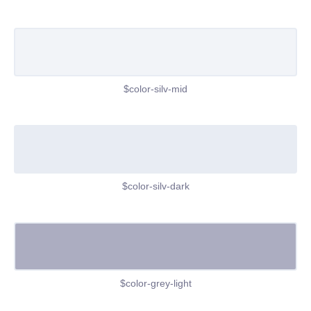
$color-silv-mid
$color-silv-dark
$color-grey-light