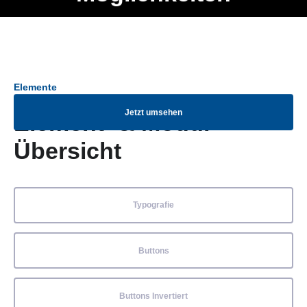
Ob Entwickler, Marketing Manager, SEO Spezialist oder fürs
Menü
eigene Projekt – auch ohne HTML Kenntnisse können alle
Elemente ganz einfach angepasst und kombiniert werden.
Elemente
Jetzt umsehen
Element- & Modul-
Übersicht
Typografie
Buttons
Buttons Invertiert