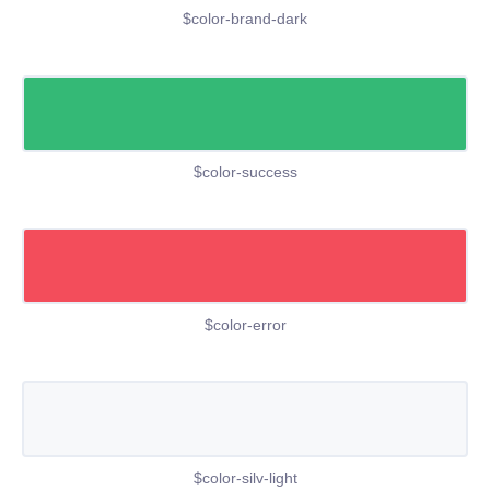
$color-brand-dark
$color-success
$color-error
$color-silv-light