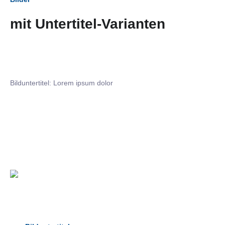
mit Untertitel-Varianten
Bilduntertitel: Lorem ipsum dolor
Bilduntertitel: Lorem ipsum dolor
Bild­unter­titel Hervorgehoben
als Text Element