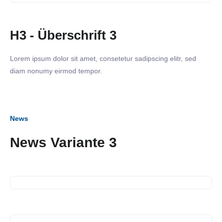
H3 - Überschrift 3
Lorem ipsum dolor sit amet, consetetur sadipscing elitr, sed
diam nonumy eirmod tempor.
News
27. April 2025
News Variante 3
Neckarwiesenfest am 27. April
2025
10. April 2025
Karrierebrücken der Stadt
Esslingen am Neckar