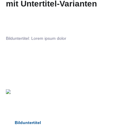
mit Untertitel-Varianten
Bilduntertitel: Lorem ipsum dolor
Bilduntertitel: Lorem ipsum dolor
Bild­unter­titel Hervorgehoben
als Text Element
Bilduntertitel