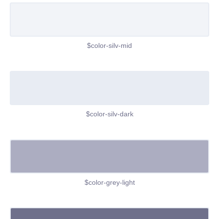
$color-silv-mid
$color-silv-dark
$color-grey-light