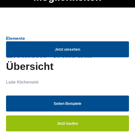
Ob Entwickler, Marketing Manager, SEO Spezialist oder fürs
Menü
eigene Projekt – auch ohne HTML Kenntnisse können alle
Elemente ganz einfach angepasst und kombiniert werden.
Elemente
Jetzt umsehen
Element- & Modul-
Übersicht
Lade Kitchensink
Seiten Beispiele
Jetzt kaufen