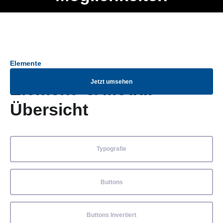
Ob Entwickler, Marketing Manager, SEO Spezialist oder fürs
Menü
eigene Projekt – auch ohne HTML Kenntnisse können alle
Elemente ganz einfach angepasst und kombiniert werden.
Elemente
Jetzt umsehen
Element- & Modul-
Übersicht
Typografie
Buttons
Buttons Invertiert