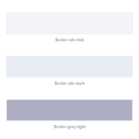
$color-silv-mid
$color-silv-dark
$color-grey-light