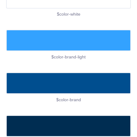
$color-white
$color-brand-light
$color-brand