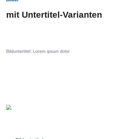
mit Untertitel-Varianten
Bilduntertitel: Lorem ipsum dolor
Bilduntertitel: Lorem ipsum dolor
Bild­unter­titel Hervorgehoben
als Text Element