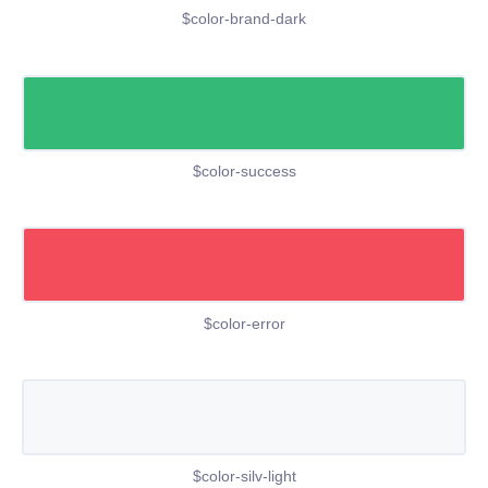
$color-brand-dark
$color-success
$color-error
$color-silv-light