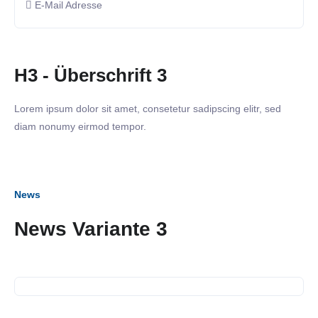
E-Mail Adresse
H3 - Überschrift 3
Lorem ipsum dolor sit amet, consetetur sadipscing elitr, sed
diam nonumy eirmod tempor.
News
06. Dezember 2023
News Variante 3
Gespräch mit Herrn Dr.
Sebastian Schäfer MdB
23. November 2023
Business Frühstück bei