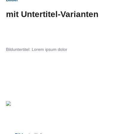
mit Untertitel-Varianten
Bilduntertitel: Lorem ipsum dolor
Bilduntertitel: Lorem ipsum dolor
Bild­unter­titel Hervorgehoben
als Text Element