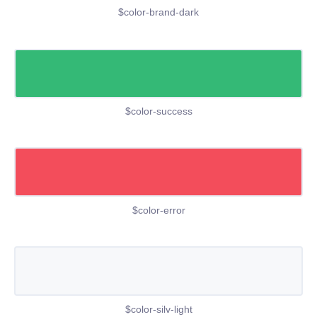
$color-brand-dark
$color-success
$color-error
$color-silv-light