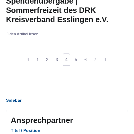
Spendenübergabe |
Sommerfreizeit des DRK
Kreisverband Esslingen e.V.
den Artikel lesen
1
2
3
4
5
6
7
Sidebar
Ansprechpartner
Titel / Position