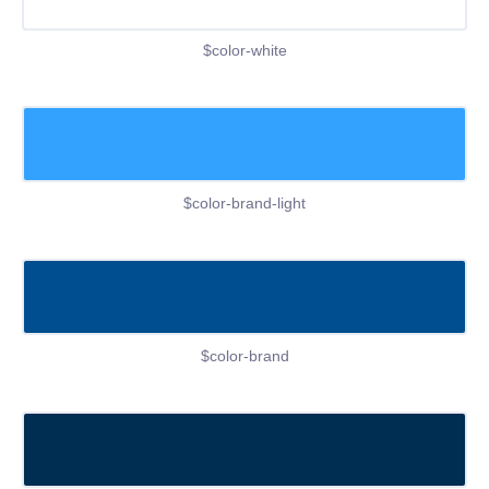
$color-white
$color-brand-light
$color-brand