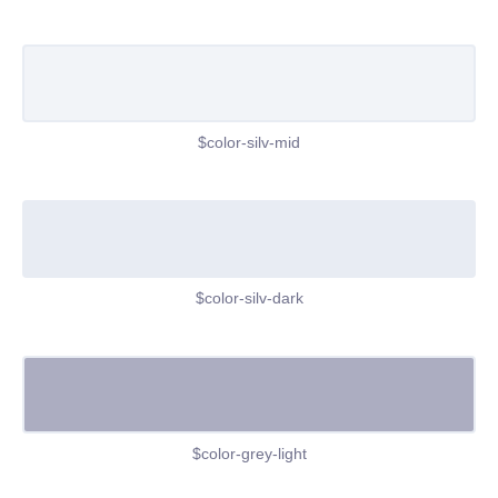
$color-silv-mid
$color-silv-dark
$color-grey-light