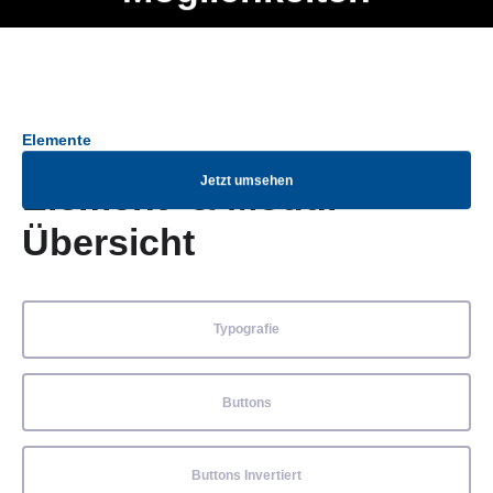
Ob Entwickler, Marketing Manager, SEO Spezialist oder fürs
Menü
eigene Projekt – auch ohne HTML Kenntnisse können alle
Elemente ganz einfach angepasst und kombiniert werden.
Elemente
Jetzt umsehen
Element- & Modul-
Übersicht
Typografie
Buttons
Buttons Invertiert