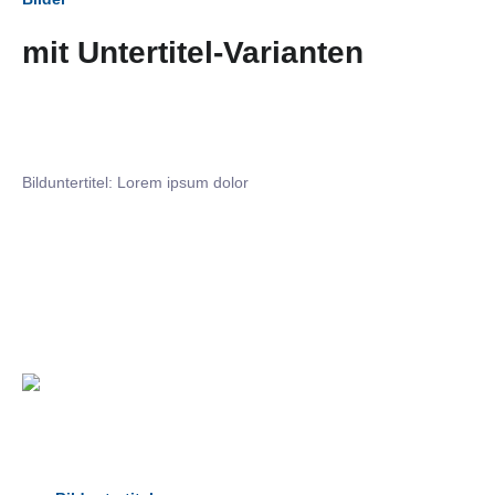
mit Untertitel-Varianten
Bilduntertitel: Lorem ipsum dolor
Bilduntertitel: Lorem ipsum dolor
Bild­unter­titel Hervorgehoben
als Text Element