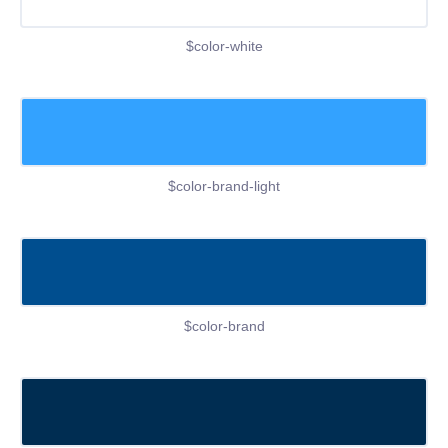
$color-white
$color-brand-light
$color-brand