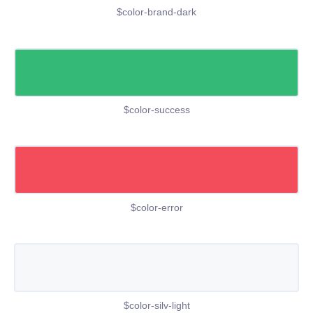
$color-brand-dark
$color-success
$color-error
$color-silv-light