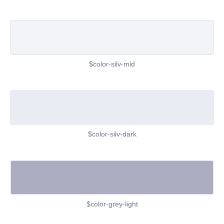
$color-silv-mid
$color-silv-dark
$color-grey-light