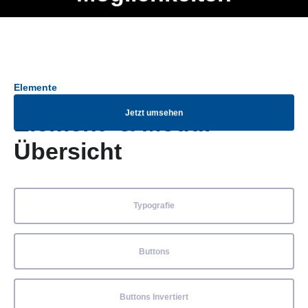
Ob Entwickler, Marketing Manager, SEO Spezialist oder fürs
Menü
eigene Projekt – auch ohne HTML Kenntnisse können alle
Elemente ganz einfach angepasst und kombiniert werden.
Elemente
Jetzt umsehen
Element- & Modul-
Übersicht
Typografie
Buttons
Buttons Invertiert