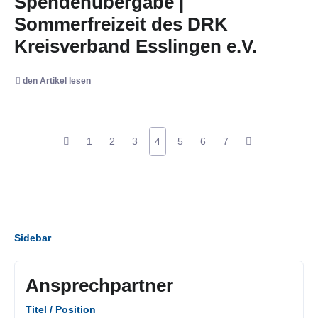
Spendenübergabe |
Sommerfreizeit des DRK
Kreisverband Esslingen e.V.
den Artikel lesen
1
2
3
4
5
6
7
Sidebar
Ansprechpartner
Titel / Position