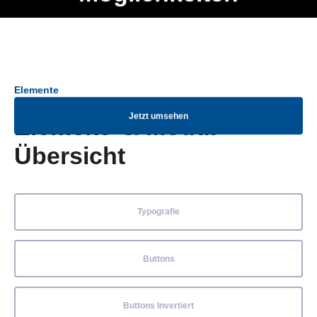
Ob Entwickler, Marketing Manager, SEO Spezialist oder fürs
Menü
eigene Projekt – auch ohne HTML Kenntnisse können alle
Elemente ganz einfach angepasst und kombiniert werden.
Elemente
Jetzt umsehen
Element- & Modul-
Übersicht
Typografie
Buttons
Buttons Invertiert