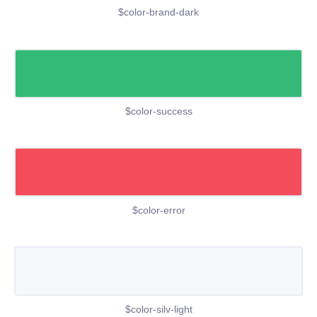
$color-brand-dark
$color-success
$color-error
$color-silv-light