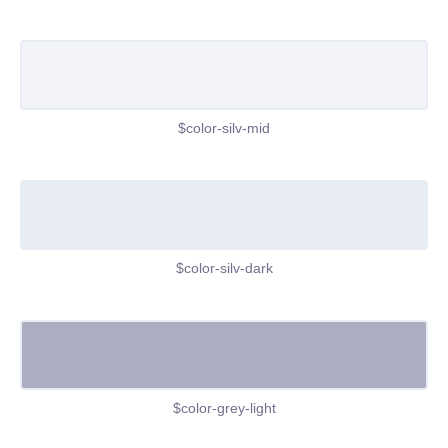
$color-silv-mid
$color-silv-dark
$color-grey-light