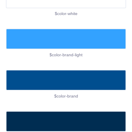
$color-white
$color-brand-light
$color-brand