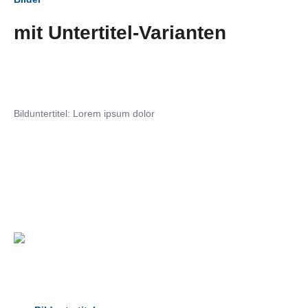
mit Untertitel-Varianten
Bilduntertitel: Lorem ipsum dolor
Bilduntertitel: Lorem ipsum dolor
Bild­unter­titel Hervorgehoben
als Text Element