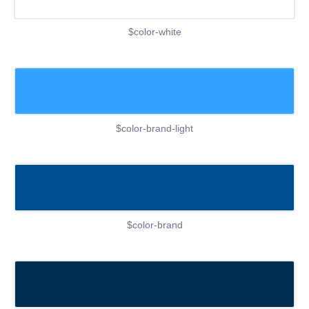
$color-white
$color-brand-light
$color-brand