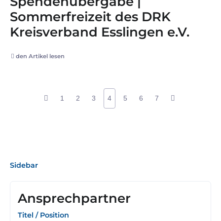
Spendenübergabe |
Sommerfreizeit des DRK
Kreisverband Esslingen e.V.
den Artikel lesen
1
2
3
4
5
6
7
Sidebar
Ansprechpartner
Titel / Position