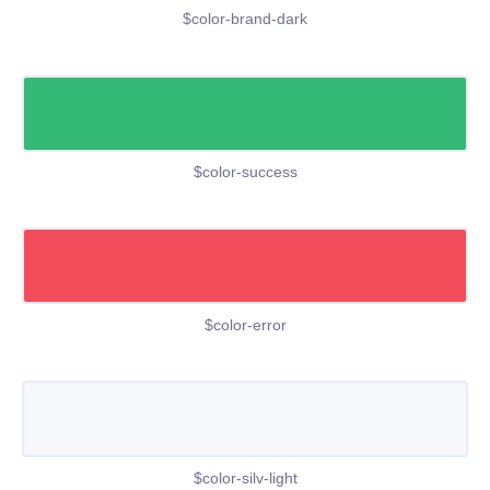
$color-brand-dark
$color-success
$color-error
$color-silv-light