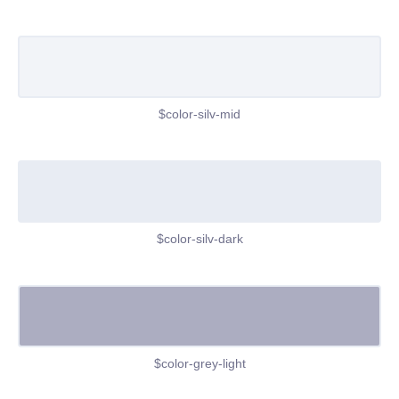
$color-silv-mid
$color-silv-dark
$color-grey-light