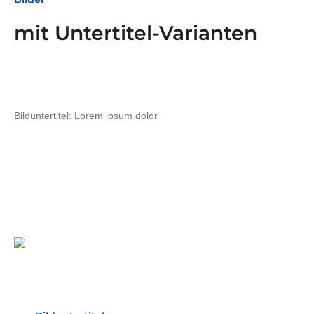
mit Untertitel-Varianten
Bilduntertitel: Lorem ipsum dolor
Bilduntertitel: Lorem ipsum dolor
Bild­unter­titel Hervorgehoben
als Text Element