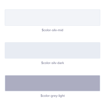
$color-silv-mid
$color-silv-dark
$color-grey-light