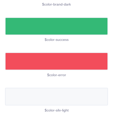
$color-brand-dark
$color-success
$color-error
$color-silv-light