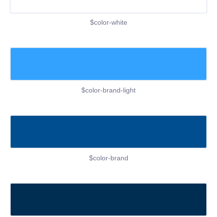
$color-white
$color-brand-light
$color-brand