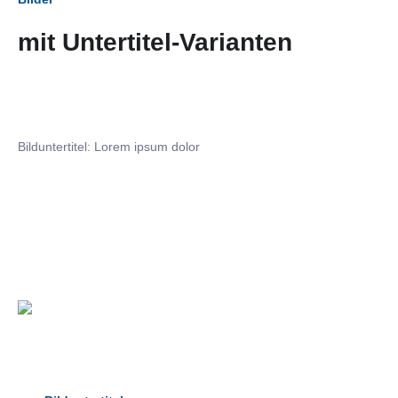
mit Untertitel-Varianten
Bilduntertitel: Lorem ipsum dolor
Bilduntertitel: Lorem ipsum dolor
Bild­unter­titel Hervorgehoben
als Text Element