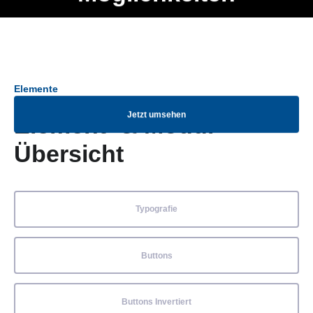
Ob Entwickler, Marketing Manager, SEO Spezialist oder fürs
Menü
eigene Projekt – auch ohne HTML Kenntnisse können alle
Elemente ganz einfach angepasst und kombiniert werden.
Elemente
Jetzt umsehen
Element- & Modul-
Übersicht
Typografie
Buttons
Buttons Invertiert