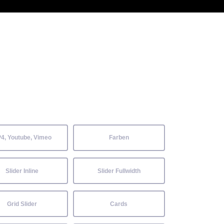
 Kenntnisse können alle
Aktuelles
Neckarwiesenfest
Kontakt
4, Youtube, Vimeo
Farben
Slider Inline
Slider Fullwidth
Grid Slider
Cards