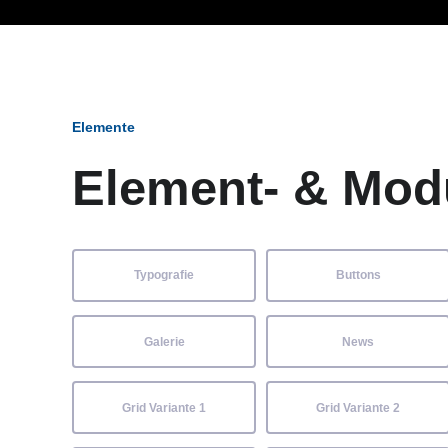
Ob Entwickler, Marketi
Elemente
Element- & Mod
Typografie
Buttons
Galerie
News
Grid Variante 1
Grid Variante 2