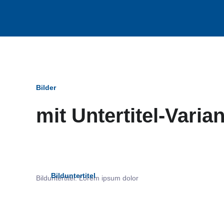
Bilder
mit Untertitel-Varia
Bildun
Bilduntertitel
Bilduntertitel: Lorem ipsum dolor
als Text Element