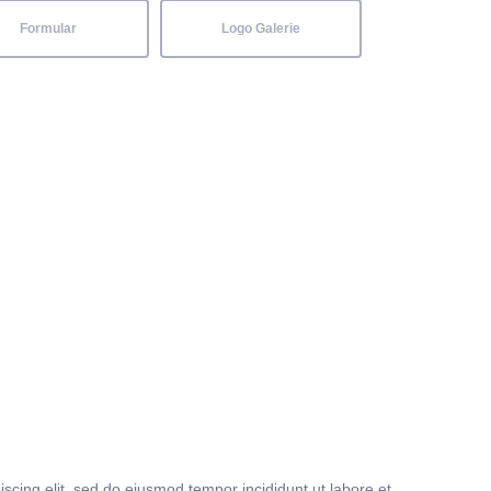
Formular
Logo Galerie
iscing elit, sed do eiusmod tempor incididunt ut labore et