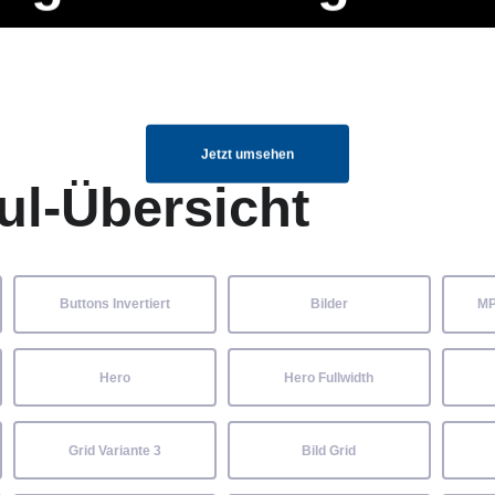
ng Manager, SEO Spezialist oder fürs eigene Projekt – auch ohne HTML
Navigation
Home
Über uns
Mitglieder
Elemente ganz einfach angepasst und kombiniert werden.
überspringen
Jetzt umsehen
ul-Übersicht
Buttons Invertiert
Bilder
MP
Hero
Hero Fullwidth
Grid Variante 3
Bild Grid