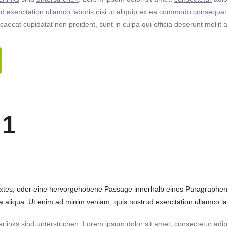
 exercitation ullamco laboris nisi ut aliquip ex ea commodo consequat. 
ccaecat cupidatat non proident, sunt in culpa qui officia deserunt molli
 1
extes, oder eine hervorgehobene Passage innerhalb eines Paragraphen. 
 aliqua. Ut enim ad minim veniam, quis nostrud exercitation ullamco labo
rlinks
sind
unterstrichen
. Lorem ipsum dolor sit amet,
consectetur
adip