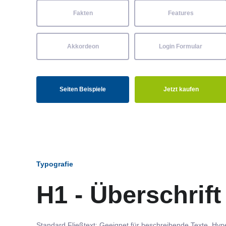
Fakten
Features
Akkordeon
Login Formular
Seiten Beispiele
Jetzt kaufen
Typografie
H1 - Überschrift
Standard Fließtext: Geeignet für beschreibende Texte.
Hype