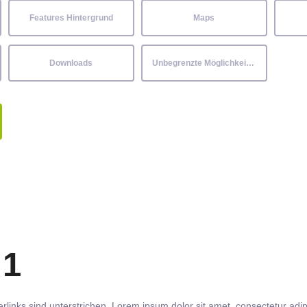
Features Hintergrund
Maps
Downloads
Unbegrenzte Möglichkeiten
 1
rlinks
sind
unterstrichen
. Lorem ipsum dolor sit amet,
consectetur
adip