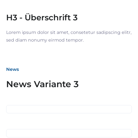
H3 - Überschrift 3
Lorem ipsum dolor sit amet, consetetur sadipscing elitr,
sed diam nonumy eirmod tempor.
News
27. April 2025
News Variante 3
Neckarwiesenfest am 27.
April 2025
10. April 2025
Karrierebrücken der Stadt
Esslingen am Neckar
03. April 2025