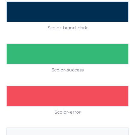
$color-brand-dark
$color-success
$color-error