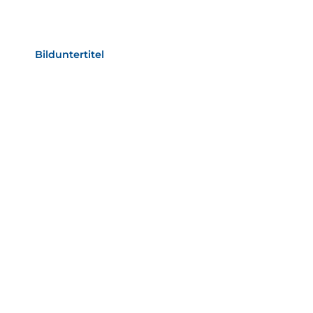
Bild­unter­titel Hervorgehoben
als Text Element
Bilduntertitel
als Text Element
Bild­unter­titel
als Text Element