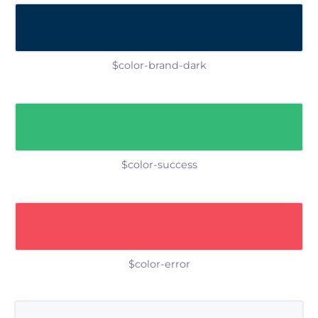
$color-brand-dark
$color-success
$color-error