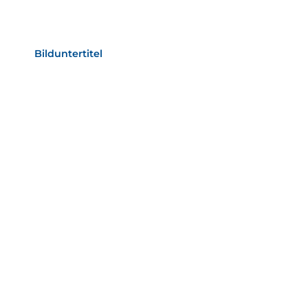
Bild­unter­titel Hervorgehoben
als Text Element
Bilduntertitel
als Text Element
Bild­unter­titel
als Text Element