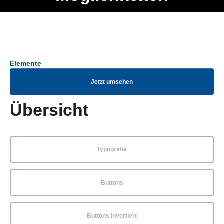
Ob Entwickler, Marketing Manager, SEO Spezialist oder fürs
Menü
eigene Projekt – auch ohne HTML Kenntnisse können alle
Elemente ganz einfach angepasst und kombiniert werden.
Elemente
Jetzt umsehen
Element- & Modul-
Übersicht
Typografie
Buttons
Buttons Invertiert