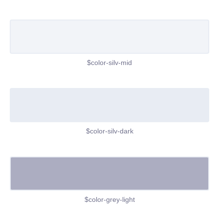
$color-silv-mid
$color-silv-dark
$color-grey-light