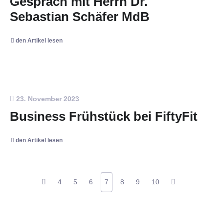
Gespräch mit Herrn Dr.
Sebastian Schäfer MdB
den Artikel lesen
23. November 2023
Business Frühstück bei FiftyFit
den Artikel lesen
4
5
6
7
8
9
10