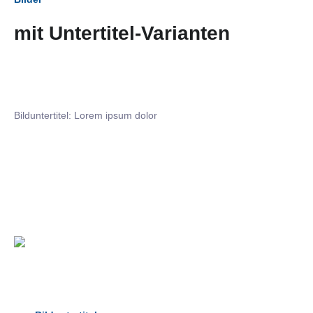
mit Untertitel-Varianten
Bilduntertitel: Lorem ipsum dolor
Bilduntertitel: Lorem ipsum dolor
Bild­unter­titel Hervorgehoben
als Text Element