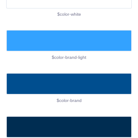
$color-white
$color-brand-light
$color-brand