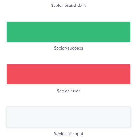
$color-brand-dark
$color-success
$color-error
$color-silv-light