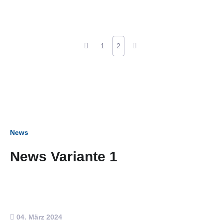
1
2
News
News Variante 1
04. März 2024