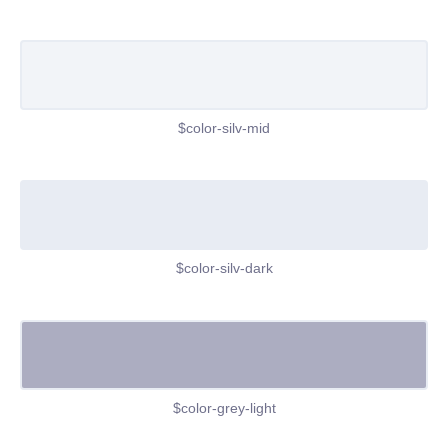
$color-silv-mid
$color-silv-dark
$color-grey-light