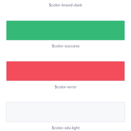
$color-brand-dark
$color-success
$color-error
$color-silv-light