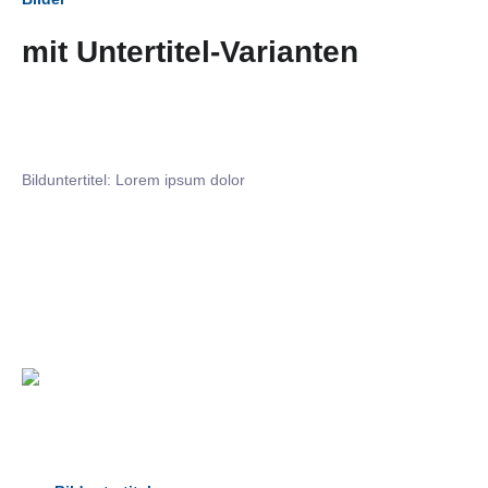
mit Untertitel-Varianten
Bilduntertitel: Lorem ipsum dolor
Bilduntertitel: Lorem ipsum dolor
Bild­unter­titel Hervorgehoben
als Text Element