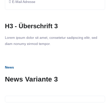
E-Mail Adresse
H3 - Überschrift 3
Lorem ipsum dolor sit amet, consetetur sadipscing elitr, sed
diam nonumy eirmod tempor.
News
06. Dezember 2023
News Variante 3
Gespräch mit Herrn Dr.
Sebastian Schäfer MdB
23. November 2023
Business Frühstück bei