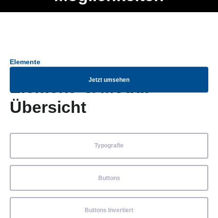
Ob Entwickler, Marketing Manager, SEO Spezialist oder fürs
Menü
eigene Projekt – auch ohne HTML Kenntnisse können alle
Elemente ganz einfach angepasst und kombiniert werden.
Elemente
Jetzt umsehen
Element- & Modul-
Übersicht
Typografie
Buttons
Buttons Invertiert