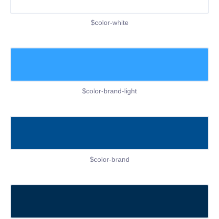
$color-white
$color-brand-light
$color-brand