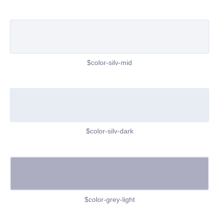
$color-silv-mid
$color-silv-dark
$color-grey-light