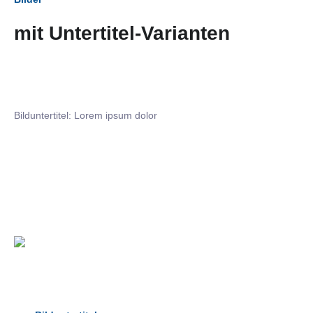
mit Untertitel-Varianten
Bilduntertitel: Lorem ipsum dolor
Bilduntertitel: Lorem ipsum dolor
Bild­unter­titel Hervorgehoben
als Text Element