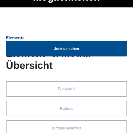
Ob Entwickler, Marketing Manager, SEO Spezialist oder fürs
Menü
eigene Projekt – auch ohne HTML Kenntnisse können alle
Elemente ganz einfach angepasst und kombiniert werden.
Elemente
Jetzt umsehen
Element- & Modul-
Übersicht
Typografie
Buttons
Buttons Invertiert