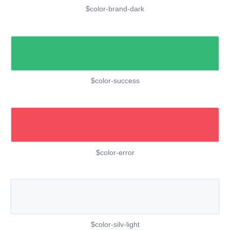
$color-brand-dark
$color-success
$color-error
$color-silv-light