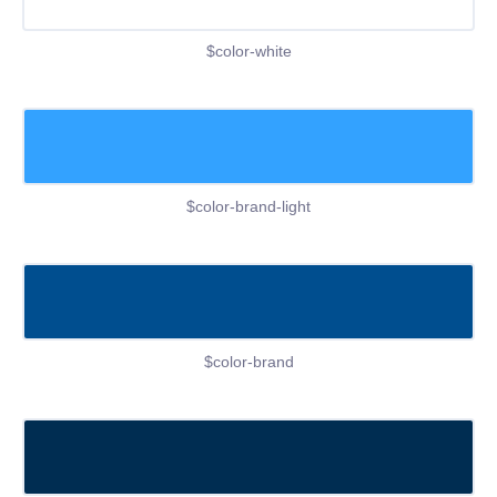
$color-white
$color-brand-light
$color-brand