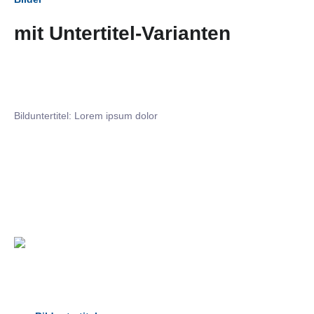
mit Untertitel-Varianten
Bilduntertitel: Lorem ipsum dolor
Bilduntertitel: Lorem ipsum dolor
Bild­unter­titel Hervorgehoben
als Text Element