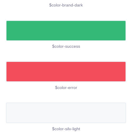
$color-brand-dark
$color-success
$color-error
$color-silv-light