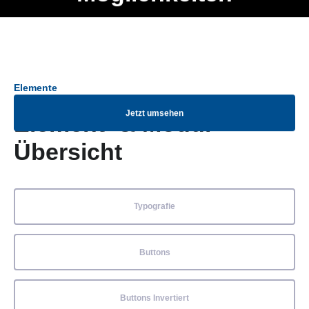
Ob Entwickler, Marketing Manager, SEO Spezialist oder fürs
Menü
eigene Projekt – auch ohne HTML Kenntnisse können alle
Elemente ganz einfach angepasst und kombiniert werden.
Elemente
Jetzt umsehen
Element- & Modul-
Übersicht
Typografie
Buttons
Buttons Invertiert