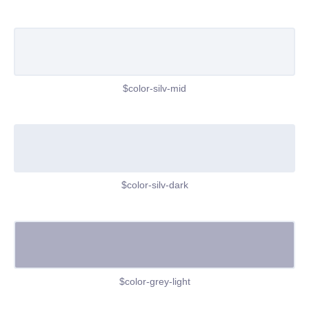
$color-silv-mid
$color-silv-dark
$color-grey-light