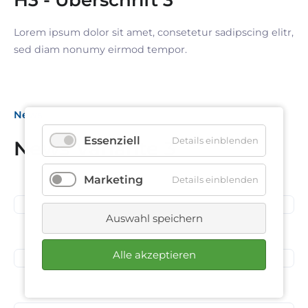
Lorem ipsum dolor sit amet, consetetur sadipscing elitr,
sed diam nonumy eirmod tempor.
News
Essenziell
Details einblenden
News Variante 3
16. September 2026
Marketing
Details einblenden
Business Frühstück
13. Juli 2026
Auswahl speichern
Spendenübergabe
Alle akzeptieren
10. Juli 2026
Spendenübergabe