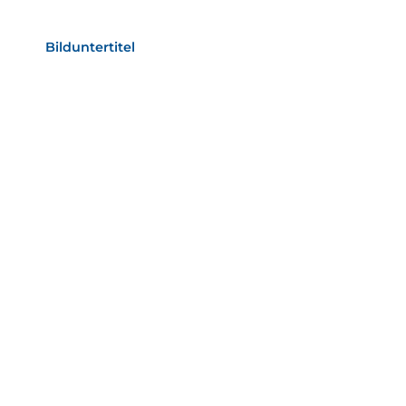
als Text Element
Bilduntertitel
als Text Element
Bild­unter­titel
als Text Element