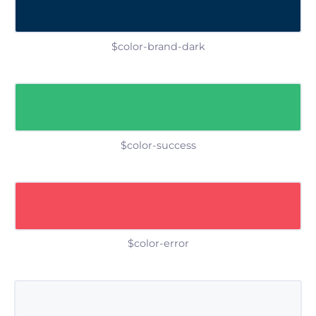
$color-brand-dark
$color-success
$color-error