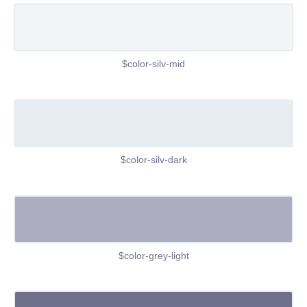
$color-silv-mid
$color-silv-dark
$color-grey-light