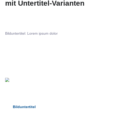
mit Untertitel-Varianten
Bilduntertitel: Lorem ipsum dolor
Bilduntertitel: Lorem ipsum dolor
Bild­unter­titel Hervorgehoben
als Text Element
Bilduntertitel