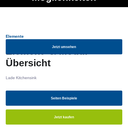
Ob Entwickler, Marketing Manager, SEO Spezialist oder fürs
Menü
eigene Projekt – auch ohne HTML Kenntnisse können alle
Elemente ganz einfach angepasst und kombiniert werden.
Elemente
Jetzt umsehen
Element- & Modul-
Übersicht
Lade Kitchensink
Seiten Beispiele
Jetzt kaufen