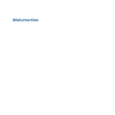
Bild­unter­titel Hervorgehoben
als Text Element
Bilduntertitel
als Text Element
Bild­unter­titel
als Text Element