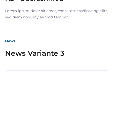
Lorem ipsum dolor sit amet, consetetur sadipscing elitr,
sed diam nonumy eirmod tempor.
News
04. Dezember 2025
News Variante 3
Treffen am Esslinger
16. Oktober 2025
Weihnachtsmarkt
SiNN-Seminar mit der
Deutschen
Rentenversicherung
01. Oktober 2025
Exkursion nach Freiburg