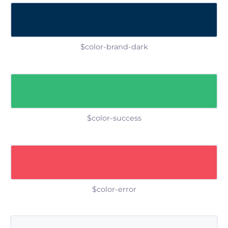
$color-brand-dark
$color-success
$color-error