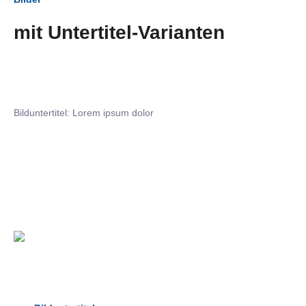
mit Untertitel-Varianten
Bilduntertitel: Lorem ipsum dolor
Bilduntertitel: Lorem ipsum dolor
Bild­unter­titel Hervorgehoben
als Text Element