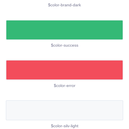
$color-brand-dark
$color-success
$color-error
$color-silv-light