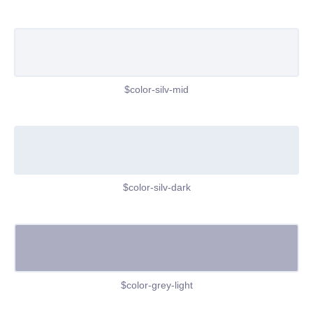
$color-silv-mid
$color-silv-dark
$color-grey-light