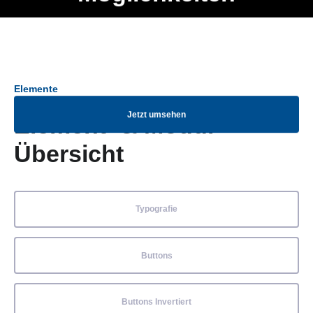
Ob Entwickler, Marketing Manager, SEO Spezialist oder fürs
Menü
eigene Projekt – auch ohne HTML Kenntnisse können alle
Elemente ganz einfach angepasst und kombiniert werden.
Elemente
Jetzt umsehen
Element- & Modul-
Übersicht
Typografie
Buttons
Buttons Invertiert