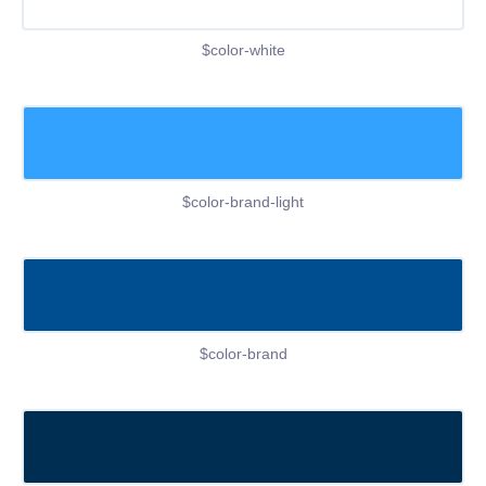
$color-white
$color-brand-light
$color-brand