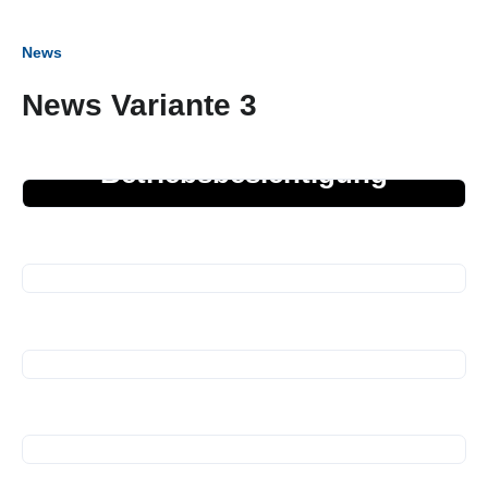
News
News Variante 3
27. März 2026
Betriebsbesichtigung
05. März 2026
Business Frühstück
01. Januar 2026
Termine 2026
22. Dezember 2025
Spende für Kinder