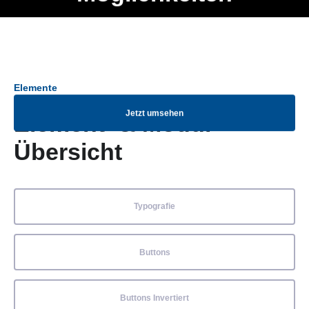
Ob Entwickler, Marketing Manager, SEO Spezialist oder fürs
Menü
eigene Projekt – auch ohne HTML Kenntnisse können alle
Elemente ganz einfach angepasst und kombiniert werden.
Elemente
Jetzt umsehen
Element- & Modul-
Übersicht
Typografie
Buttons
Buttons Invertiert