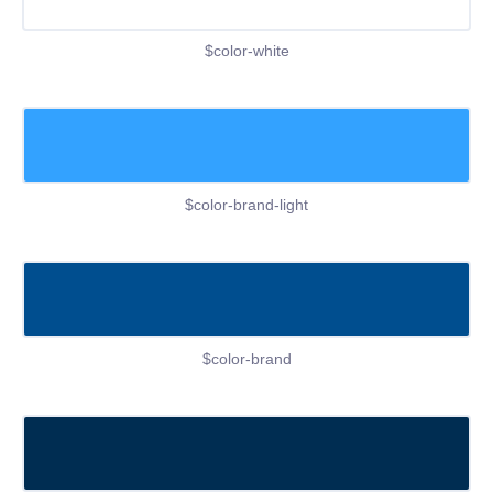
$color-white
$color-brand-light
$color-brand