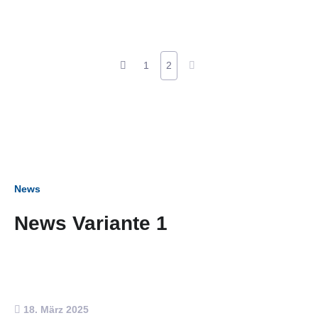
1
2
News
News Variante 1
18. März 2025