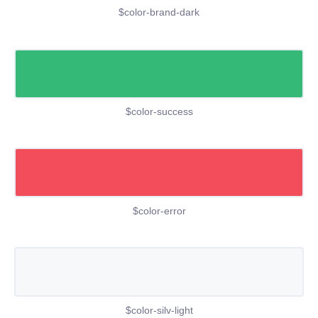
$color-brand-dark
$color-success
$color-error
$color-silv-light