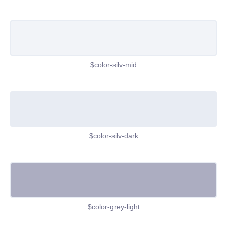
$color-silv-mid
$color-silv-dark
$color-grey-light