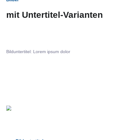
mit Untertitel-Varianten
Bilduntertitel: Lorem ipsum dolor
Bilduntertitel: Lorem ipsum dolor
Bild­unter­titel Hervorgehoben
als Text Element