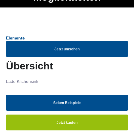
Ob Entwickler, Marketing Manager, SEO Spezialist oder fürs
Menü
eigene Projekt – auch ohne HTML Kenntnisse können alle
Elemente ganz einfach angepasst und kombiniert werden.
Elemente
Jetzt umsehen
Element- & Modul-
Übersicht
Lade Kitchensink
Seiten Beispiele
Jetzt kaufen