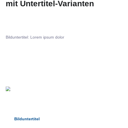
mit Untertitel-Varianten
Bilduntertitel: Lorem ipsum dolor
Bilduntertitel: Lorem ipsum dolor
Bild­unter­titel Hervorgehoben
als Text Element
Bilduntertitel