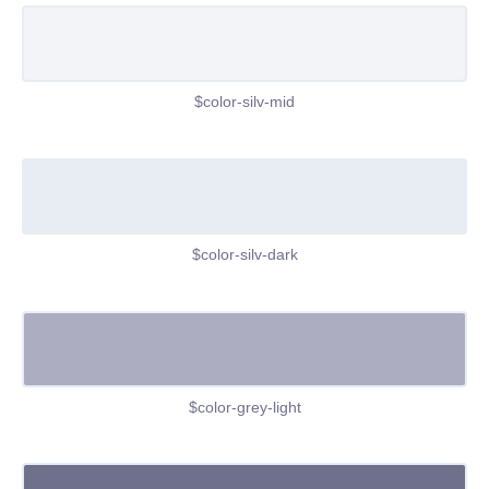
$color-silv-mid
$color-silv-dark
$color-grey-light