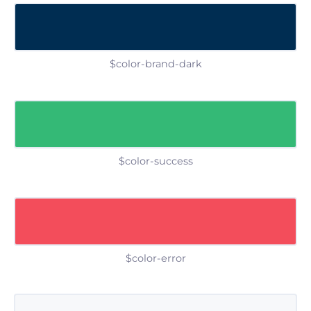
$color-brand-dark
$color-success
$color-error