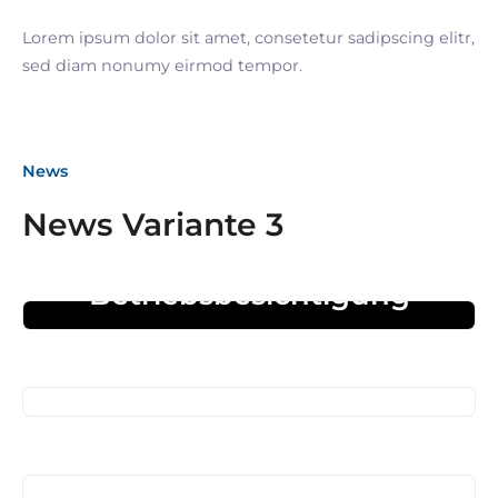
Lorem ipsum dolor sit amet, consetetur sadipscing elitr,
sed diam nonumy eirmod tempor.
News
News Variante 3
27. März 2026
Betriebsbesichtigung
05. März 2026
Business Frühstück
01. Januar 2026
Termine 2026