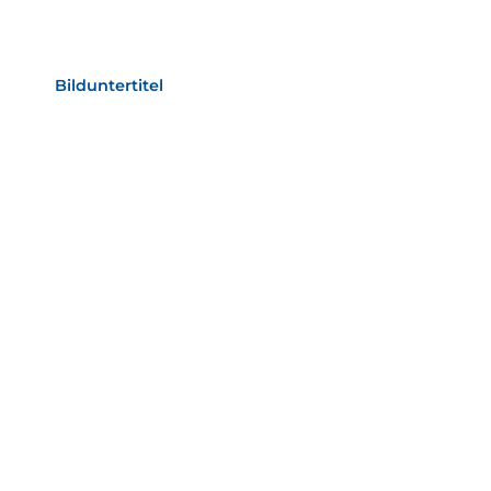
Bild­unter­titel Hervorgehoben
als Text Element
Bilduntertitel
als Text Element
Bild­unter­titel
als Text Element