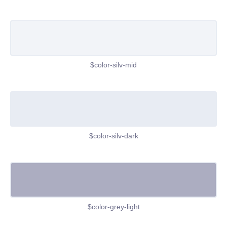
$color-silv-mid
$color-silv-dark
$color-grey-light