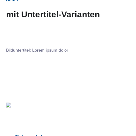
mit Untertitel-Varianten
Bilduntertitel: Lorem ipsum dolor
Bilduntertitel: Lorem ipsum dolor
Bild­unter­titel Hervorgehoben
als Text Element