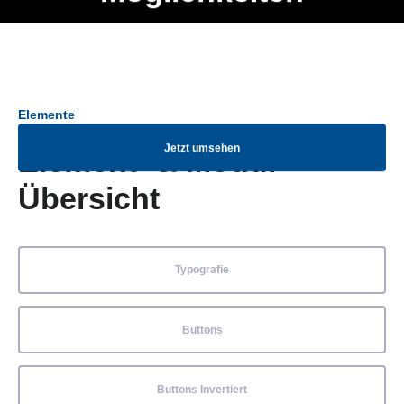
Ob Entwickler, Marketing Manager, SEO Spezialist oder fürs
Menü
eigene Projekt – auch ohne HTML Kenntnisse können alle
Elemente ganz einfach angepasst und kombiniert werden.
Elemente
Jetzt umsehen
Element- & Modul-
Übersicht
Typografie
Buttons
Buttons Invertiert