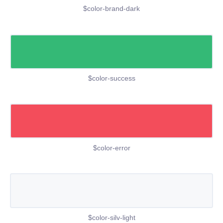
$color-brand-dark
$color-success
$color-error
$color-silv-light