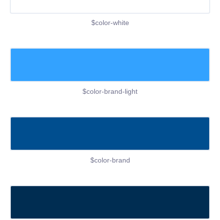
$color-white
$color-brand-light
$color-brand