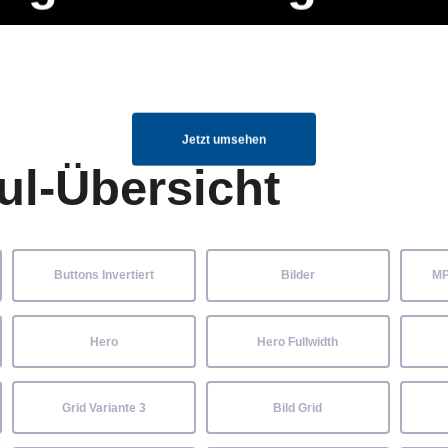
ng Manager, SEO Spezialist oder fürs eigene Projekt – auch ohne HTML
Navigation
Home
Über uns
Mitglieder
Elemente ganz einfach angepasst und kombiniert werden.
überspringen
Jetzt umsehen
ul-Übersicht
Buttons Invertiert
Bilder
MP
Hero
Hero Fullwidth
Grid Variante 3
Bild Grid