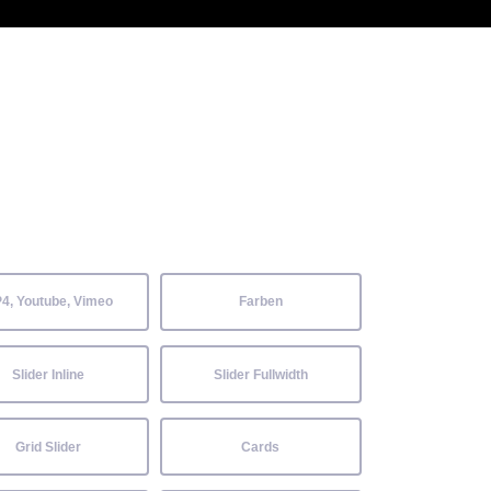
 Kenntnisse können alle
Aktuelles
Neckarwiesenfest
Kontakt
4, Youtube, Vimeo
Farben
Slider Inline
Slider Fullwidth
Grid Slider
Cards