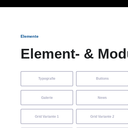
Ob Entwickler, Marketi
Elemente
Element- & Mod
Typografie
Buttons
Galerie
News
Grid Variante 1
Grid Variante 2