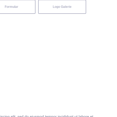
Formular
Logo Galerie
iscing elit, sed do eiusmod tempor incididunt ut labore et