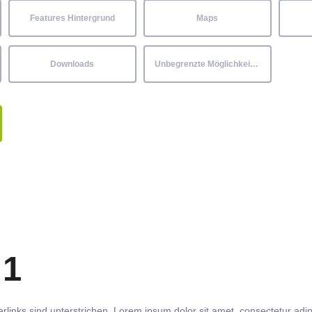
Features Hintergrund
Maps
Downloads
Unbegrenzte Möglichkeiten
 1
rlinks
sind
unterstrichen
. Lorem ipsum dolor sit amet,
consectetur
adip