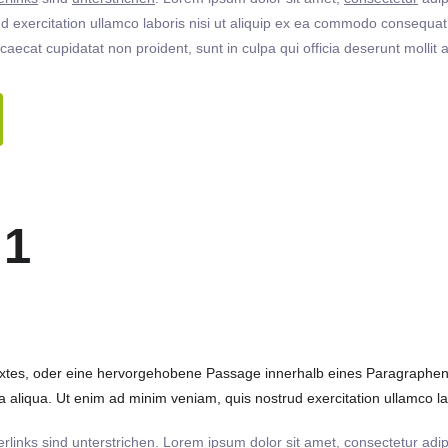
 exercitation ullamco laboris nisi ut aliquip ex ea commodo consequat. 
ccaecat cupidatat non proident, sunt in culpa qui officia deserunt molli
 1
extes, oder eine hervorgehobene Passage innerhalb eines Paragraphen. 
 aliqua. Ut enim ad minim veniam, quis nostrud exercitation ullamco labo
rlinks
sind
unterstrichen
. Lorem ipsum dolor sit amet,
consectetur
adip