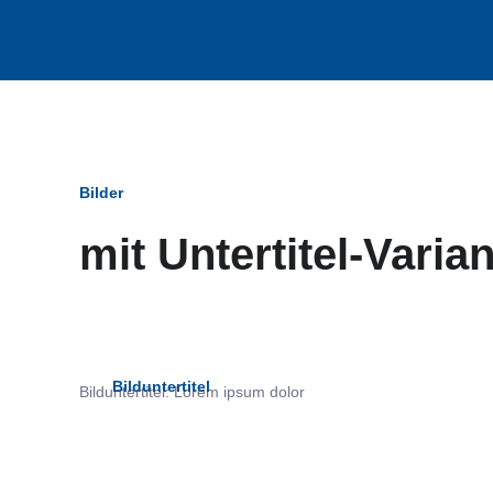
Bilder
mit Untertitel-Varia
Bildun
Bilduntertitel
Bilduntertitel: Lorem ipsum dolor
als Text Element