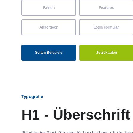
Fakten
Features
Akkordeon
Login Formular
Seiten Beispiele
Jetzt kaufen
Typografie
H1 - Überschrift
Standard Fließtext: Geeignet für beschreibende Texte.
Hype