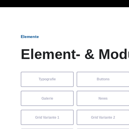
Ob Entwickler, Marketi
Elemente
Element- & Mod
Typografie
Buttons
Galerie
News
Grid Variante 1
Grid Variante 2