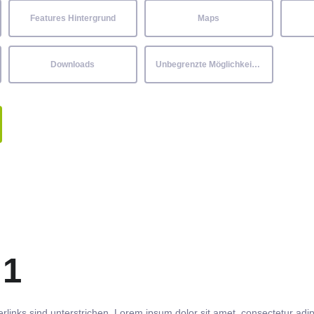
Features Hintergrund
Maps
Downloads
Unbegrenzte Möglichkeiten
 1
rlinks
sind
unterstrichen
. Lorem ipsum dolor sit amet,
consectetur
adip