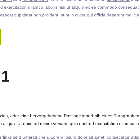
 exercitation ullamco laboris nisi ut aliquip ex ea commodo consequat. 
ccaecat cupidatat non proident, sunt in culpa qui officia deserunt molli
 1
extes, oder eine hervorgehobene Passage innerhalb eines Paragraphen. 
 aliqua. Ut enim ad minim veniam, quis nostrud exercitation ullamco labo
rlinks
sind
unterstrichen
. Lorem ipsum dolor sit amet,
consectetur
adip