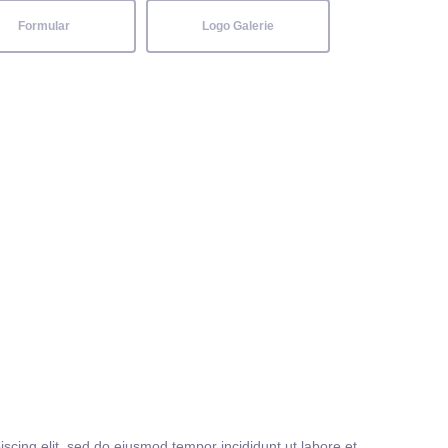
Formular
Logo Galerie
iscing elit, sed do eiusmod tempor incididunt ut labore et