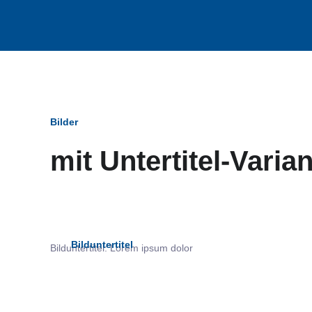
Bilder
mit Untertitel-Varia
Bildun
Bilduntertitel
Bilduntertitel: Lorem ipsum dolor
als Text Element