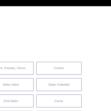
 Kenntnisse können alle
Aktuelles
Neckarwiesenfest
Kontakt
4, Youtube, Vimeo
Farben
Slider Inline
Slider Fullwidth
Grid Slider
Cards