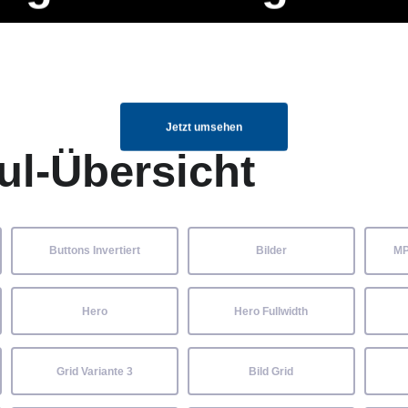
ng Manager, SEO Spezialist oder fürs eigene Projekt – auch ohne HTML
Navigation
Home
Über uns
Mitglieder
Elemente ganz einfach angepasst und kombiniert werden.
überspringen
Jetzt umsehen
ul-Übersicht
Buttons Invertiert
Bilder
MP
Hero
Hero Fullwidth
Grid Variante 3
Bild Grid