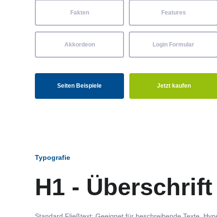
Fakten
Features
Akkordeon
Login Formular
Seiten Beispiele
Jetzt kaufen
Typografie
H1 - Überschrift
Standard Fließtext: Geeignet für beschreibende Texte.
Hype