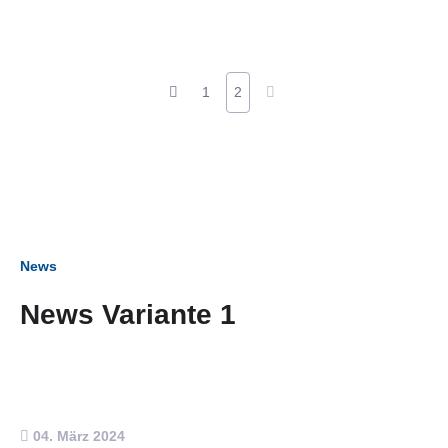
1
2
News
News Variante 1
04. März 2024