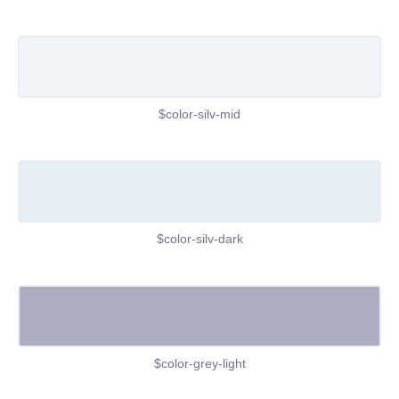
$color-silv-mid
$color-silv-dark
$color-grey-light