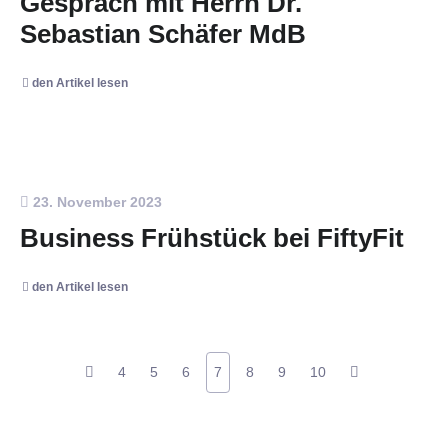
Gespräch mit Herrn Dr.
Sebastian Schäfer MdB
den Artikel lesen
23. November 2023
Business Frühstück bei FiftyFit
den Artikel lesen
4
5
6
7
8
9
10