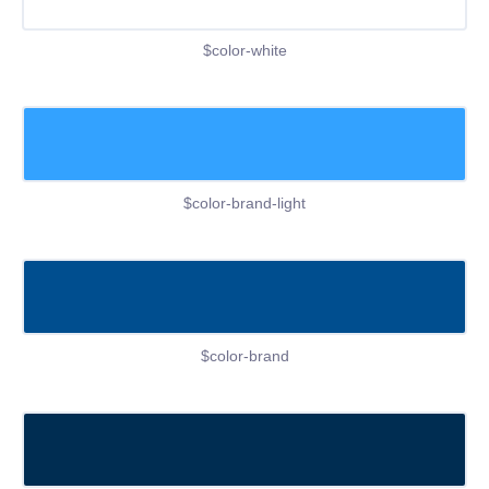
$color-white
$color-brand-light
$color-brand