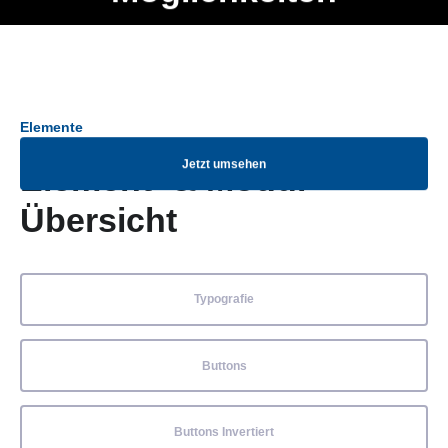
Ob Entwickler, Marketing Manager, SEO Spezialist oder fürs
Menü
eigene Projekt – auch ohne HTML Kenntnisse können alle
Elemente ganz einfach angepasst und kombiniert werden.
Elemente
Jetzt umsehen
Element- & Modul-
Übersicht
Typografie
Buttons
Buttons Invertiert