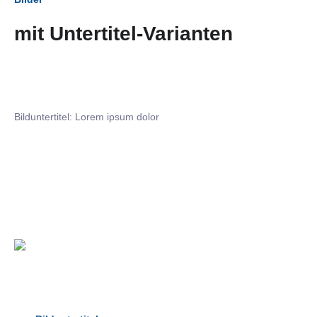
mit Untertitel-Varianten
Bilduntertitel: Lorem ipsum dolor
Bilduntertitel: Lorem ipsum dolor
Bild­unter­titel Hervorgehoben
als Text Element