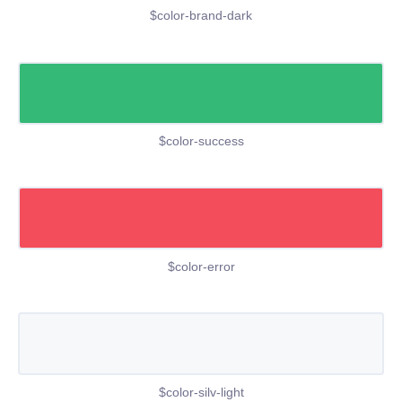
$color-brand-dark
$color-success
$color-error
$color-silv-light