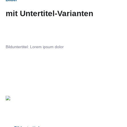
mit Untertitel-Varianten
Bilduntertitel: Lorem ipsum dolor
Bilduntertitel: Lorem ipsum dolor
Bild­unter­titel Hervorgehoben
als Text Element