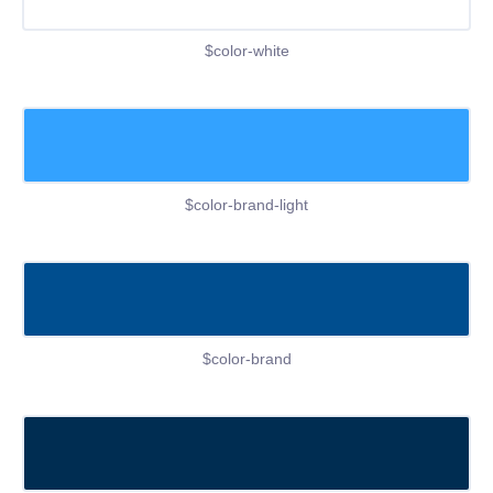
$color-white
$color-brand-light
$color-brand