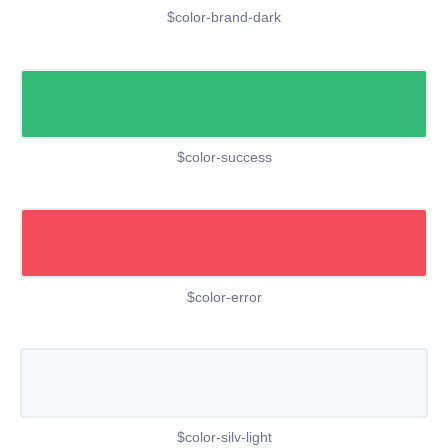
$color-brand-dark
$color-success
$color-error
$color-silv-light