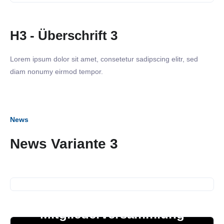
H3 - Überschrift 3
Lorem ipsum dolor sit amet, consetetur sadipscing elitr, sed
diam nonumy eirmod tempor.
News
News Variante 3
10. Juli 2024
SiNN Summer Network
15. Mai 2024
Mitgliederversammlung
08. Mai 2024