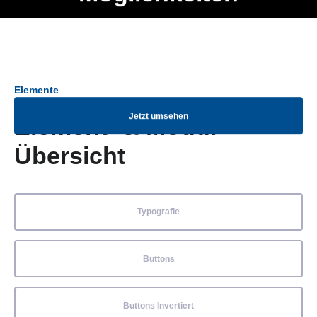
Ob Entwickler, Marketing Manager, SEO Spezialist oder fürs
Menü
eigene Projekt – auch ohne HTML Kenntnisse können alle
Elemente ganz einfach angepasst und kombiniert werden.
Elemente
Jetzt umsehen
Element- & Modul-
Übersicht
Typografie
Buttons
Buttons Invertiert