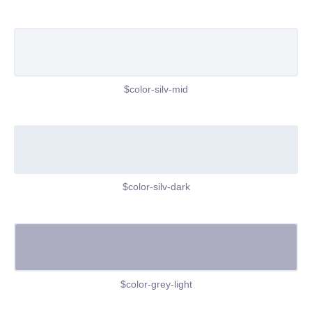
$color-silv-mid
$color-silv-dark
$color-grey-light