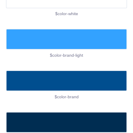
$color-white
$color-brand-light
$color-brand