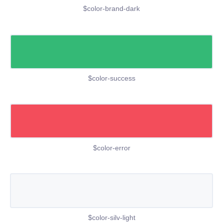
$color-brand-dark
$color-success
$color-error
$color-silv-light