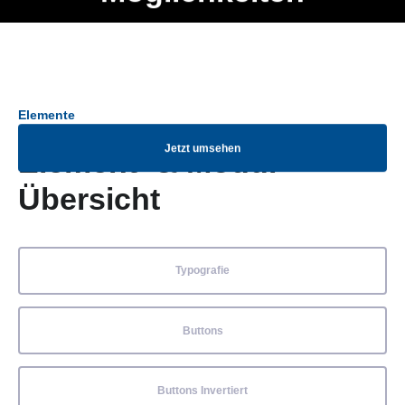
Ob Entwickler, Marketing Manager, SEO Spezialist oder fürs
Menü
eigene Projekt – auch ohne HTML Kenntnisse können alle
Elemente ganz einfach angepasst und kombiniert werden.
Elemente
Jetzt umsehen
Element- & Modul-
Übersicht
Typografie
Buttons
Buttons Invertiert