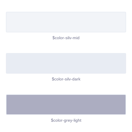
$color-silv-mid
$color-silv-dark
$color-grey-light