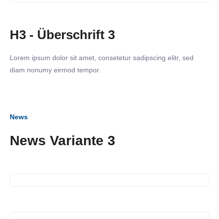
H3 - Überschrift 3
Lorem ipsum dolor sit amet, consetetur sadipscing elitr, sed
diam nonumy eirmod tempor.
News
News Variante 3
12. Juli 2023
SiNN Summer Network
12. Juli 2023
Spendenübergabe