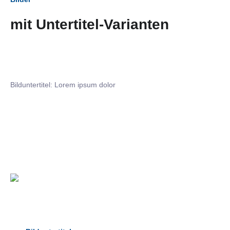
mit Untertitel-Varianten
Bilduntertitel: Lorem ipsum dolor
Bilduntertitel: Lorem ipsum dolor
Bild­unter­titel Hervorgehoben
als Text Element