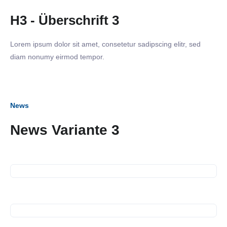
H3 - Überschrift 3
Lorem ipsum dolor sit amet, consetetur sadipscing elitr, sed
diam nonumy eirmod tempor.
News
News Variante 3
12. Juli 2023
SiNN Summer Network
12. Juli 2023
Spendenübergabe
14. Juni 2023