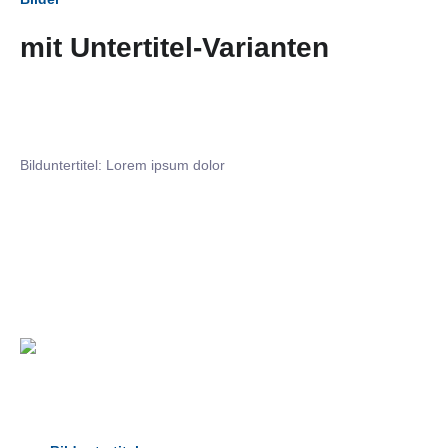
mit Untertitel-Varianten
Bilduntertitel: Lorem ipsum dolor
Bilduntertitel: Lorem ipsum dolor
Bild­unter­titel Hervorgehoben
als Text Element