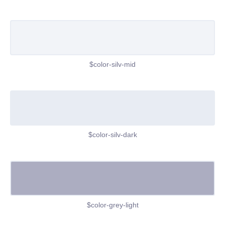
$color-silv-mid
$color-silv-dark
$color-grey-light