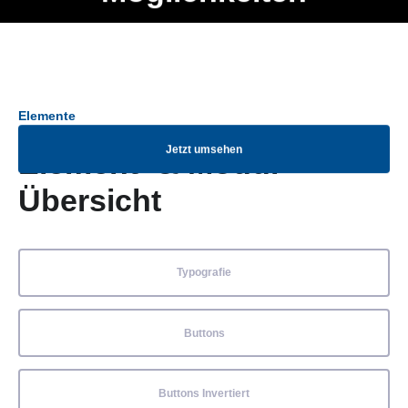
Ob Entwickler, Marketing Manager, SEO Spezialist oder fürs
Menü
eigene Projekt – auch ohne HTML Kenntnisse können alle
Elemente ganz einfach angepasst und kombiniert werden.
Elemente
Jetzt umsehen
Element- & Modul-
Übersicht
Typografie
Buttons
Buttons Invertiert