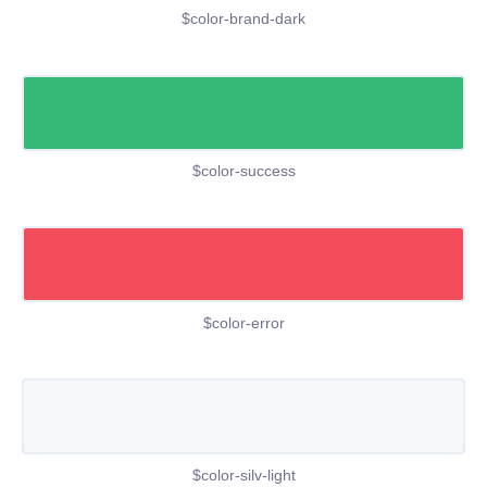
$color-brand-dark
$color-success
$color-error
$color-silv-light