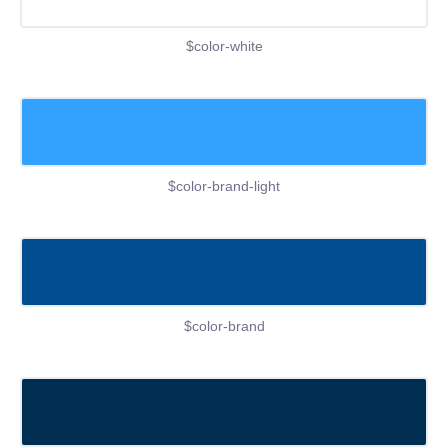
$color-white
$color-brand-light
$color-brand