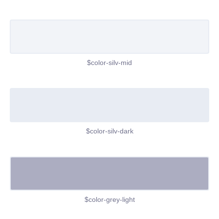
$color-silv-mid
$color-silv-dark
$color-grey-light