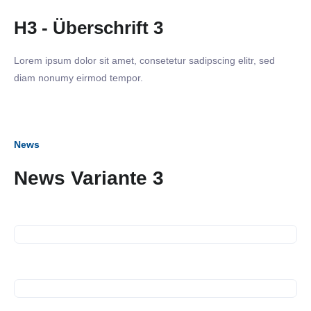
H3 - Überschrift 3
Lorem ipsum dolor sit amet, consetetur sadipscing elitr, sed
diam nonumy eirmod tempor.
News
News Variante 3
12. Juli 2023
SiNN Summer Network
12. Juli 2023
Spendenübergabe
14. Juni 2023