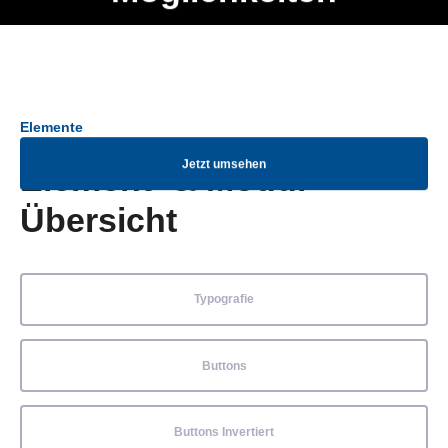
Ob Entwickler, Marketing Manager, SEO Spezialist oder fürs
Menü
eigene Projekt – auch ohne HTML Kenntnisse können alle
Elemente ganz einfach angepasst und kombiniert werden.
Elemente
Jetzt umsehen
Element- & Modul-
Übersicht
Typografie
Buttons
Buttons Invertiert