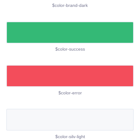
$color-brand-dark
$color-success
$color-error
$color-silv-light