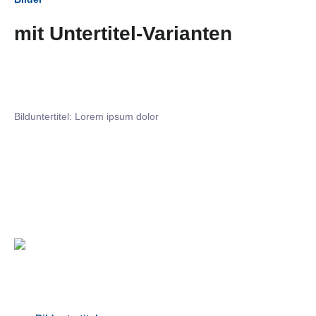
mit Untertitel-Varianten
Bilduntertitel: Lorem ipsum dolor
Bilduntertitel: Lorem ipsum dolor
Bild­unter­titel Hervorgehoben
als Text Element