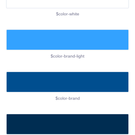
$color-white
$color-brand-light
$color-brand