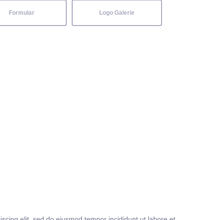
Formular
Logo Galerie
iscing elit, sed do eiusmod tempor incididunt ut labore et