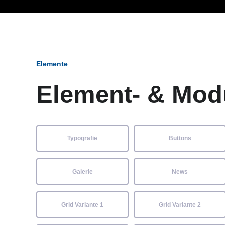
Ob Entwickler, Marketi
Elemente
Element- & Mod
Typografie
Buttons
Galerie
News
Grid Variante 1
Grid Variante 2