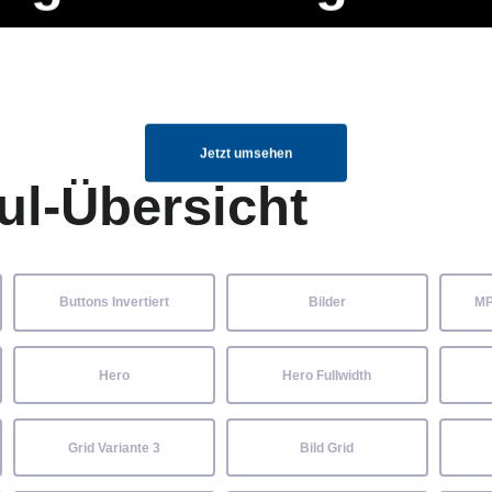
ng Manager, SEO Spezialist oder fürs eigene Projekt – auch ohne HTML
Navigation
Home
Über uns
Mitglieder
Elemente ganz einfach angepasst und kombiniert werden.
überspringen
Jetzt umsehen
ul-Übersicht
Buttons Invertiert
Bilder
MP
Hero
Hero Fullwidth
Grid Variante 3
Bild Grid