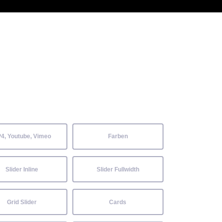
 Kenntnisse können alle
Aktuelles
Neckarwiesenfest
Kontakt
4, Youtube, Vimeo
Farben
Slider Inline
Slider Fullwidth
Grid Slider
Cards