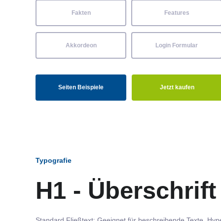
Fakten
Features
Akkordeon
Login Formular
Seiten Beispiele
Jetzt kaufen
Typografie
H1 - Überschrift
Standard Fließtext: Geeignet für beschreibende Texte.
Hype