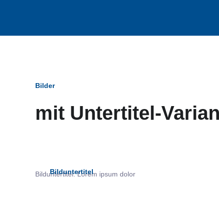
Bilder
mit Untertitel-Varia
Bildun
Bilduntertitel
Bilduntertitel: Lorem ipsum dolor
als Text Element