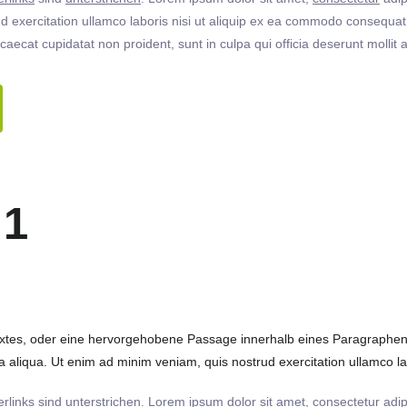
 exercitation ullamco laboris nisi ut aliquip ex ea commodo consequat. 
ccaecat cupidatat non proident, sunt in culpa qui officia deserunt molli
 1
extes, oder eine hervorgehobene Passage innerhalb eines Paragraphen. 
 aliqua. Ut enim ad minim veniam, quis nostrud exercitation ullamco labo
rlinks
sind
unterstrichen
. Lorem ipsum dolor sit amet,
consectetur
adip