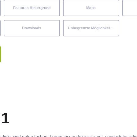
Features Hintergrund
Maps
Downloads
Unbegrenzte Möglichkeiten
 1
rlinks
sind
unterstrichen
. Lorem ipsum dolor sit amet,
consectetur
adip