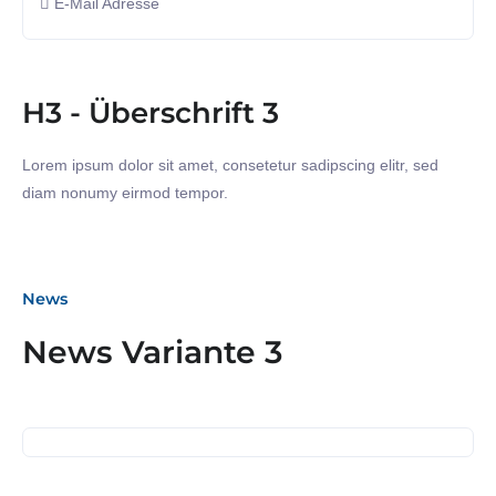
E-Mail Adresse
H3 - Überschrift 3
Lorem ipsum dolor sit amet, consetetur sadipscing elitr, sed
diam nonumy eirmod tempor.
News
06. Dezember 2023
News Variante 3
Gespräch mit Herrn Dr.
Sebastian Schäfer MdB
23. November 2023
Business Frühstück bei