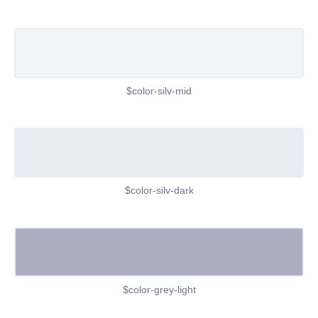
$color-silv-mid
$color-silv-dark
$color-grey-light