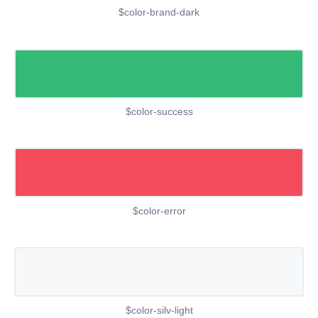
$color-brand-dark
$color-success
$color-error
$color-silv-light