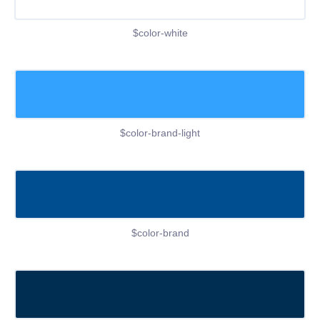
$color-white
$color-brand-light
$color-brand