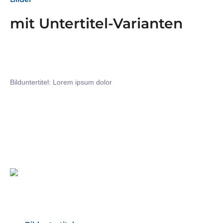
mit Untertitel-Varianten
Bilduntertitel: Lorem ipsum dolor
Bilduntertitel: Lorem ipsum dolor
Bild­unter­titel Hervorgehoben
als Text Element